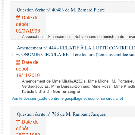
Rapports d'enquête
Question écrite n° 40483 de M. Bernard Pierre
Rapports législatifs
Rapports sur l'application des lois
Date de
dépôt :
Baromètre de l’application des lois
01/07/1996
Associations - Financement - Subventions du ministere du travail
Dossiers législatifs
Amendement n° 444 - RELATIF À LA LUTTE CONTRE L
Budget et sécurité sociale
L'ÉCONOMIE CIRCULAIRE - 1ère lecture (2ème assemblée saisi
Questions écrites et orales
Date de
Comptes rendus des débats
dépôt :
19/11/2019
Amendement de Mme Mirall&#232;s, Mme Michel, M. Portarrie
Verdier-Jouclas, Mme Bureau-Bonnard, Mme Rossi, Mme Khedhe
l'article 5 BIS D -
Non renseigné
Voir le dossier (Lutte contre le gaspillage et économie circulaire)
Question écrite n° 786 de M. Rimbault Jacques
Date de
dépôt :