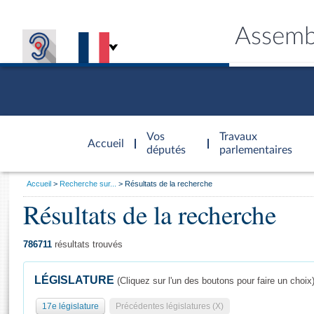
Assemb
Accèder à
la page
Vos
Travaux
Accueil
d'accueil
députés
parlementaires
Vous
Accueil
Recherche sur...
Résultats de la recherche
êtes
Résultats de la recherche
Général
ici
CONNEX
TRAVA
CONNA
DÉC
:
786711
résultats trouvés
LÉGISLATURE
(Cliquez sur l'un des boutons pour faire un choix
17e législature
Précédentes législatures (X)