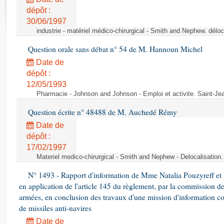
Rapports d'enquête
dépôt :
Rapports législatifs
30/06/1997
Rapports sur l'application des lois
industrie - matériel médico-chirurgical - Smith and Nephew. délo
Baromètre de l’application des lois
Question orale sans débat n° 54 de M. Hannoun Michel
Date de
Dossiers législatifs
dépôt :
Budget et sécurité sociale
12/05/1993
Questions écrites et orales
Pharmacie - Johnson and Johnson - Emploi et activite. Saint-Je
Comptes rendus des débats
Question écrite n° 48488 de M. Auchedé Rémy
Date de
dépôt :
17/02/1997
Materiel medico-chirurgical - Smith and Nephew - Delocalisatio
N° 1493 - Rapport d'information de Mme Natalia Pouzyreff et M
en application de l'article 145 du règlement, par la commission de
armées, en conclusion des travaux d'une mission d'information co
de missiles anti-navires
Date de