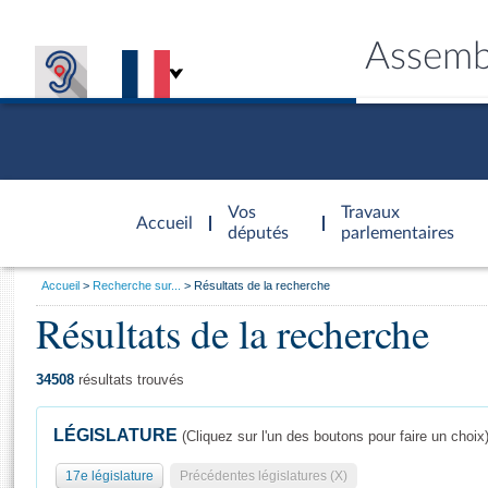
Assemb
Accèder à
la page
Vos
Travaux
Accueil
d'accueil
députés
parlementaires
Vous
Accueil
Recherche sur...
Résultats de la recherche
êtes
Résultats de la recherche
Général
ici
CONNEX
TRAVA
CONNA
DÉC
:
34508
résultats trouvés
LÉGISLATURE
(Cliquez sur l'un des boutons pour faire un choix
17e législature
Précédentes législatures (X)