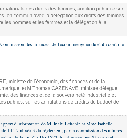
ternationale des droits des femmes, audition publique sur
des (en commun avec la délégation aux droits des femmes
tre les hommes et les femmes et la délégation à la
Commission des finances, de l'économie générale et du contrôle
E, ministre de l'économie, des finances et de la
t numérique, et M Thomas CAZENAVE, ministre délégué
mie, des finances et de la souveraineté industrielle et
s publics, sur les annulations de crédits du budget de
Rapport d'information de M. Inaki Echaniz et Mme Isabelle
icle 145-7 alinéa 3 du règlement, par la commission des affaires
évaluation de la loi n° 2016-1524 du 14 novembre 2016 visant à