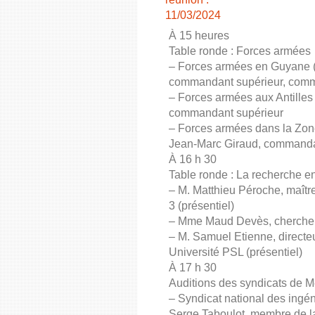
11/03/2024
À 15 heures
Table ronde : Forces armées
– Forces armées en Guyane (F
commandant supérieur, comm
– Forces armées aux Antilles
commandant supérieur
– Forces armées dans la Zone
Jean-Marc Giraud, commanda
À 16 h 30
Table ronde : La recherche e
– M. Matthieu Péroche, maîtr
3 (présentiel)
– Mme Maud Devès, chercheuse
– M. Samuel Etienne, directe
Université PSL (présentiel)
À 17 h 30
Auditions des syndicats de 
– Syndicat national des ingén
Serge Taboulot, membre de la