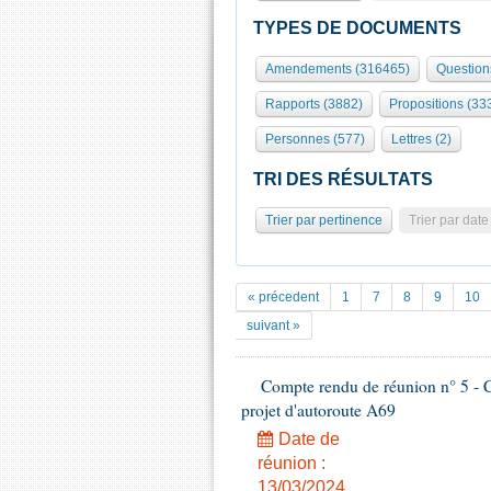
TYPES DE DOCUMENTS
Amendements (316465)
Question
Rapports (3882)
Propositions (33
Personnes (577)
Lettres (2)
TRI DES RÉSULTATS
Trier par pertinence
Trier par date
« précedent
1
7
8
9
10
suivant »
Compte rendu de réunion n° 5 - C
projet d'autoroute A69
Date de
réunion :
13/03/2024