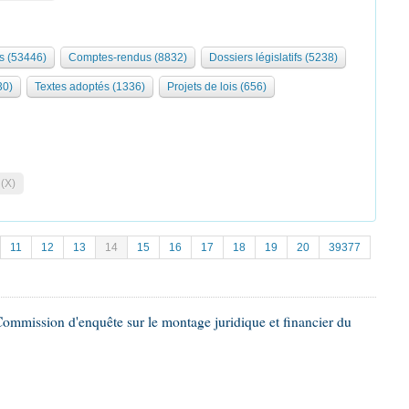
s (53446)
Comptes-rendus (8832)
Dossiers législatifs (5238)
30)
Textes adoptés (1336)
Projets de lois (656)
 (X)
11
12
13
14
15
16
17
18
19
20
39377
ommission d'enquête sur le montage juridique et financier du