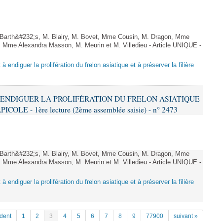
arth&#232;s, M. Blairy, M. Bovet, Mme Cousin, M. Dragon, Mme
 Mme Alexandra Masson, M. Meurin et M. Villedieu - Article UNIQUE -
 à endiguer la prolifération du frelon asiatique et à préserver la filière
 À ENDIGUER LA PROLIFÉRATION DU FRELON ASIATIQUE
LE - 1ère lecture (2ème assemblée saisie) - n° 2473
arth&#232;s, M. Blairy, M. Bovet, Mme Cousin, M. Dragon, Mme
 Mme Alexandra Masson, M. Meurin et M. Villedieu - Article UNIQUE -
 à endiguer la prolifération du frelon asiatique et à préserver la filière
dent
1
2
3
4
5
6
7
8
9
77900
suivant »