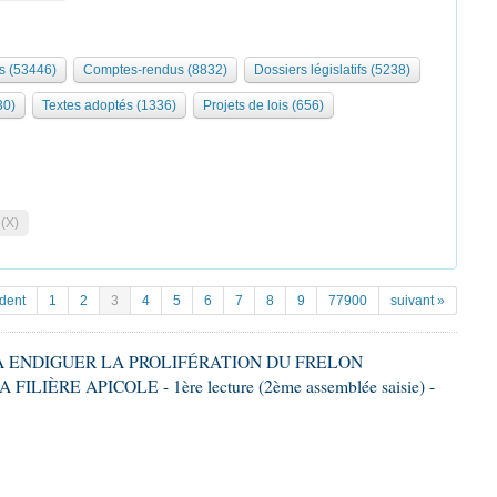
s (53446)
Comptes-rendus (8832)
Dossiers législatifs (5238)
30)
Textes adoptés (1336)
Projets de lois (656)
 (X)
dent
1
2
3
4
5
6
7
8
9
77900
suivant »
T À ENDIGUER LA PROLIFÉRATION DU FRELON
LIÈRE APICOLE - 1ère lecture (2ème assemblée saisie) -