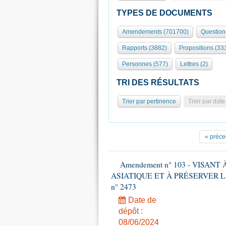
TYPES DE DOCUMENTS
Amendements (701700)
Question
Rapports (3882)
Propositions (33
Personnes (577)
Lettres (2)
TRI DES RÉSULTATS
Trier par pertinence
Trier par date
« préce
Amendement n° 103 - VISAN
ASIATIQUE ET À PRÉSERVER LA FI
n° 2473
Date de
dépôt :
08/06/2024