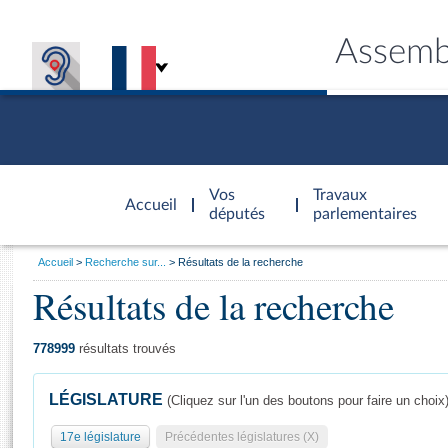
Assemb
Accèder à
la page
Vos
Travaux
Accueil
d'accueil
députés
parlementaires
Vous
Accueil
Recherche sur...
Résultats de la recherche
êtes
Résultats de la recherche
Général
ici
CONNEX
TRAVA
CONNA
DÉC
:
778999
résultats trouvés
LÉGISLATURE
(Cliquez sur l'un des boutons pour faire un choix
17e législature
Précédentes législatures (X)