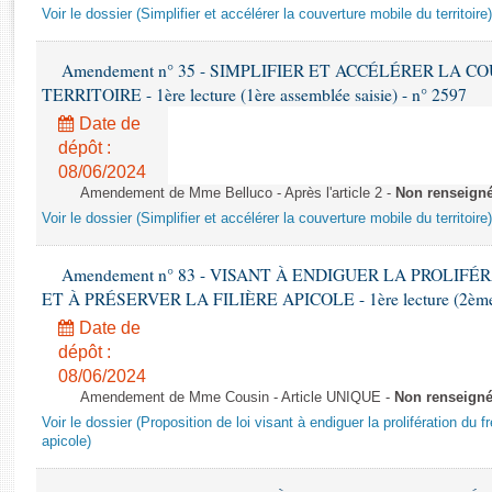
Rapports d'enquête
Voir le dossier (Simplifier et accélérer la couverture mobile du territoire)
Rapports législatifs
Rapports sur l'application des lois
Amendement n° 35 - SIMPLIFIER ET ACCÉLÉRER LA 
Baromètre de l’application des lois
TERRITOIRE - 1ère lecture (1ère assemblée saisie) - n° 2597
Date de
dépôt :
Dossiers législatifs
08/06/2024
Budget et sécurité sociale
Amendement de Mme Belluco - Après l'article 2 -
Non renseign
Questions écrites et orales
Voir le dossier (Simplifier et accélérer la couverture mobile du territoire)
Comptes rendus des débats
Amendement n° 83 - VISANT À ENDIGUER LA PROLIF
ET À PRÉSERVER LA FILIÈRE APICOLE - 1ère lecture (2ème as
Date de
dépôt :
08/06/2024
Amendement de Mme Cousin - Article UNIQUE -
Non renseign
Voir le dossier (Proposition de loi visant à endiguer la prolifération du fr
apicole)