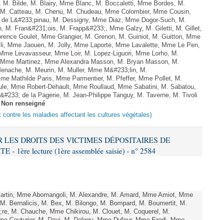
, M. Bilde, M. Blairy, Mme Blanc, M. Boccaletti, Mme Bordes, M.
r, M. Catteau, M. Chenu, M. Chudeau, Mme Colombier, Mme Cousin,
 de L&#233;pinau, M. Dessigny, Mme Diaz, Mme Dogor-Such, M.
 M. Fran&#231;ois, M. Frapp&#233;, Mme Galzy, M. Giletti, M. Gillet,
rence Goulet, Mme Grangier, M. Grenon, M. Guiniot, M. Guitton, Mme
lli, Mme Jaouen, M. Jolly, Mme Laporte, Mme Lavalette, Mme Le Pen,
me Levavasseur, Mme Loir, M. Lopez-Liguori, Mme Lorho, M.
o, Mme Martinez, Mme Alexandra Masson, M. Bryan Masson, M.
nache, M. Meurin, M. Muller, Mme M&#233;lin, M.
e Mathilde Paris, Mme Parmentier, M. Pfeffer, Mme Pollet, M.
e, Mme Robert-Dehault, Mme Roullaud, Mme Sabatini, M. Sabatou,
#233; de la Pagerie, M. Jean-Philippe Tanguy, M. Taverne, M. Tivoli
-
Non renseigné
t contre les maladies affectant les cultures végétales)
ER LES DROITS DES VICTIMES DÉPOSITAIRES DE
ère lecture (1ère assemblée saisie) - n° 2584
rtin, Mme Abomangoli, M. Alexandre, M. Amard, Mme Amiot, Mme
M. Bernalicis, M. Bex, M. Bilongo, M. Bompard, M. Boumertit, M.
;re, M. Chauche, Mme Chikirou, M. Clouet, M. Coquerel, M.