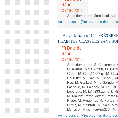
dépôt :
07/06/2024
Amendement de Mme Roullaud - 
Voir le dossier (Préserver les droits de
Amendement n° 11 - PRÉSER
PLAINTES CLASSÉES SANS SUITE - 1
Date de
dépôt :
07/06/2024
Amendement de M. Coulomme, M
M. Arenas, Mme Autain, M. Berna
Caron, M. Carri&#232;re, M. Cha
Couturier, M. Davi, M. Delogu,
Fiat, M. Gaillard, Mme Garrido,
Lachaud, M. Laisney, M. Le Gal
Lepvraud, M. L&#233;aument, Mm
M. Maudet, Mme Maximi, Mme Ma
Pilato, M. Piquemal, M. Portes
Ruffin, M. Saintoul, M. Sala, 
M. Tavel, Mme Trouv&#233;, M. V
Voir le dossier (Préserver les droits de