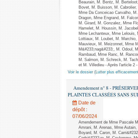
Beaurain, M. Bentz, M. Berteloot
Bovet, M. Buisson, M. Cabrolie
Mme Da Conceicao Carvalho, M.
Dragon, Mme Engrand, M. Falcon,
M. Girard, M. Gonzalez, Mme Flo
Hamelet, M. Houssin, M. Jacobe
Mme Lechanteux, Mme Lelouis, M
Lottiaux, M. Loubet, M. Marchi
Mauvieux, M. Meizonnet, Mme Me
M&#233;nag&#233;, M. Odoul, Mm
Rambaud, Mme Ranc, M. Rancoul
M. Salmon, M. Schreck, M. Tach&
et M. Villedieu - Après l'article 2 
Voir le dossier (Lutter plus efficacemen
Amendement n° 8 - PRÉSERV
PLAINTES CLASSÉES SANS SUITE - 1
Date de
dépôt :
07/06/2024
Amendement de Mme Pascale Ma
Amrani, M. Arenas, Mme Autain, 
Boyard, M. Caron, M. Carri&#232