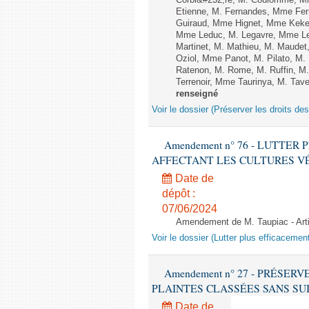
Corbi&#232;re, M. Coulomme, Mm
Etienne, M. Fernandes, Mme Ferr
Guiraud, Mme Hignet, Mme Keke,
Mme Leduc, M. Legavre, Mme Le
Martinet, M. Mathieu, M. Maud
Oziol, Mme Panot, M. Pilato, M
Ratenon, M. Rome, M. Ruffin, M
Terrenoir, Mme Taurinya, M. Tav
renseigné
Voir le dossier (Préserver les droits de
Amendement n° 76 - LUTTE
AFFECTANT LES CULTURES VÉGÉTAL
Date de
dépôt :
07/06/2024
Amendement de M. Taupiac - Ar
Voir le dossier (Lutter plus efficacemen
Amendement n° 27 - PRÉSER
PLAINTES CLASSÉES SANS SUITE - 1
Date de