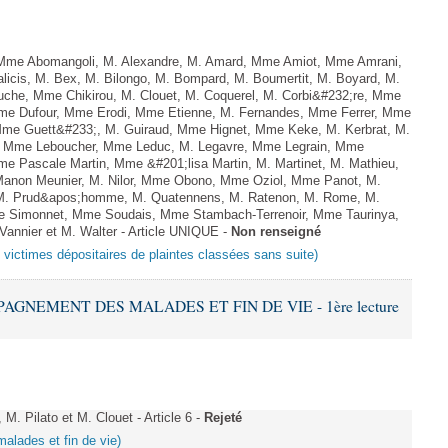
me Abomangoli, M. Alexandre, M. Amard, Mme Amiot, Mme Amrani,
licis, M. Bex, M. Bilongo, M. Bompard, M. Boumertit, M. Boyard, M.
uche, Mme Chikirou, M. Clouet, M. Coquerel, M. Corbi&#232;re, Mme
 Mme Dufour, Mme Erodi, Mme Etienne, M. Fernandes, Mme Ferrer, Mme
 Mme Guett&#233;, M. Guiraud, Mme Hignet, Mme Keke, M. Kerbrat, M.
l, Mme Leboucher, Mme Leduc, M. Legavre, Mme Legrain, Mme
e Pascale Martin, Mme &#201;lisa Martin, M. Martinet, M. Mathieu,
non Meunier, M. Nilor, Mme Obono, Mme Oziol, Mme Panot, M.
, M. Prud&apos;homme, M. Quatennens, M. Ratenon, M. Rome, M.
Mme Simonnet, Mme Soudais, Mme Stambach-Terrenoir, Mme Taurinya,
annier et M. Walter - Article UNIQUE -
Non renseigné
s victimes dépositaires de plaintes classées sans suite)
PAGNEMENT DES MALADES ET FIN DE VIE - 1ère lecture
 Pilato et M. Clouet - Article 6 -
Rejeté
alades et fin de vie)