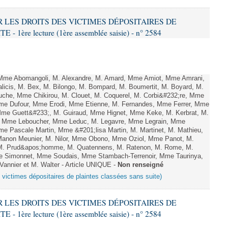
ER LES DROITS DES VICTIMES DÉPOSITAIRES DE
ère lecture (1ère assemblée saisie) - n° 2584
me Abomangoli, M. Alexandre, M. Amard, Mme Amiot, Mme Amrani,
licis, M. Bex, M. Bilongo, M. Bompard, M. Boumertit, M. Boyard, M.
uche, Mme Chikirou, M. Clouet, M. Coquerel, M. Corbi&#232;re, Mme
 Mme Dufour, Mme Erodi, Mme Etienne, M. Fernandes, Mme Ferrer, Mme
 Mme Guett&#233;, M. Guiraud, Mme Hignet, Mme Keke, M. Kerbrat, M.
l, Mme Leboucher, Mme Leduc, M. Legavre, Mme Legrain, Mme
e Pascale Martin, Mme &#201;lisa Martin, M. Martinet, M. Mathieu,
non Meunier, M. Nilor, Mme Obono, Mme Oziol, Mme Panot, M.
, M. Prud&apos;homme, M. Quatennens, M. Ratenon, M. Rome, M.
Mme Simonnet, Mme Soudais, Mme Stambach-Terrenoir, Mme Taurinya,
annier et M. Walter - Article UNIQUE -
Non renseigné
s victimes dépositaires de plaintes classées sans suite)
ER LES DROITS DES VICTIMES DÉPOSITAIRES DE
ère lecture (1ère assemblée saisie) - n° 2584