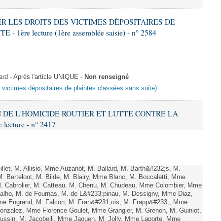
VER LES DROITS DES VICTIMES DÉPOSITAIRES DE
ère lecture (1ère assemblée saisie) - n° 2584
 - Après l'article UNIQUE -
Non renseigné
s victimes dépositaires de plaintes classées sans suite)
ON DE L'HOMICIDE ROUTIER ET LUTTE CONTRE LA
ecture - n° 2417
let, M. Allisio, Mme Auzanot, M. Ballard, M. Barth&#232;s, M.
. Berteloot, M. Bilde, M. Blairy, Mme Blanc, M. Boccaletti, Mme
M. Cabrolier, M. Catteau, M. Chenu, M. Chudeau, Mme Colombier, Mme
lho, M. de Fournas, M. de L&#233;pinau, M. Dessigny, Mme Diaz,
e Engrand, M. Falcon, M. Fran&#231;ois, M. Frapp&#233;, Mme
 Gonzalez, Mme Florence Goulet, Mme Grangier, M. Grenon, M. Guiniot,
ussin, M. Jacobelli, Mme Jaouen, M. Jolly, Mme Laporte, Mme