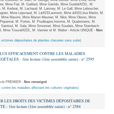
e Couturier, M. Davi, M. Delogu, Mme Dufour, Mme Erodi, Mme
er, Mme Fiat, M. Gaillard, Mme Garrido, Mme Guett&#233;, M.
 M. Kerbrat, M. Lachaud, M. Laisney, M. Le Gall, Mme Leboucher,
grain, Mme Lepvraud, M. L&#233;aument, Mme &#201;lisa Martin, M.
et, Mme Maximi, Mme Manon Meunier, M. Nilor, Mme Obono, Mme
. Piquemal, M. Portes, M. Prud&apos;homme, M. Quatennens, M.
. Saintoul, M. Sala, Mme Simonnet, Mme Soudais, Mme Stambach-
el, Mme Trouv&#233;, M. Vannier et M. Walter - Article UNIQUE -
Non
s victimes dépositaires de plaintes classées sans suite)
R PLUS EFFICACEMENT CONTRE LES MALADIES
ES - 1ère lecture (1ère assemblée saisie) - n° 2595
ticle PREMIER -
Non renseigné
t contre les maladies affectant les cultures végétales)
VER LES DROITS DES VICTIMES DÉPOSITAIRES DE
ère lecture (1ère assemblée saisie) - n° 2584