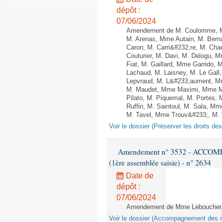
dépôt :
07/06/2024
Amendement de M. Coulomme, M
M. Arenas, Mme Autain, M. Berna
Caron, M. Carri&#232;re, M. Cha
Couturier, M. Davi, M. Delogu,
Fiat, M. Gaillard, Mme Garrido,
Lachaud, M. Laisney, M. Le Gal
Lepvraud, M. L&#233;aument, Mm
M. Maudet, Mme Maximi, Mme Ma
Pilato, M. Piquemal, M. Portes
Ruffin, M. Saintoul, M. Sala, 
M. Tavel, Mme Trouv&#233;, M. V
Voir le dossier (Préserver les droits de
Amendement n° 3532 - ACCOM
(1ère assemblée saisie) - n° 2634
Date de
dépôt :
07/06/2024
Amendement de Mme Leboucher, M.
Voir le dossier (Accompagnement des m