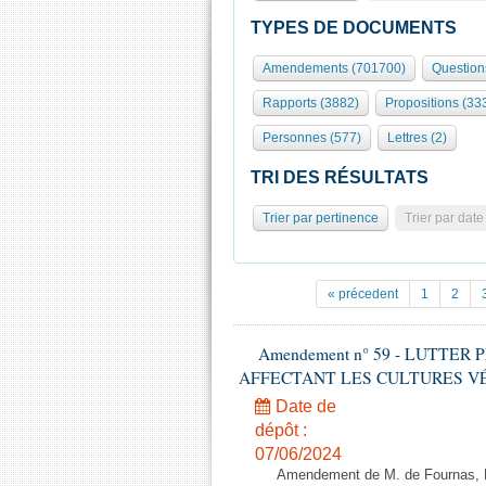
TYPES DE DOCUMENTS
Amendements (701700)
Question
Rapports (3882)
Propositions (33
Personnes (577)
Lettres (2)
TRI DES RÉSULTATS
Trier par pertinence
Trier par date
« précedent
1
2
Amendement n° 59 - LUTTE
AFFECTANT LES CULTURES VÉGÉTAL
Date de
dépôt :
07/06/2024
Amendement de M. de Fournas, M.