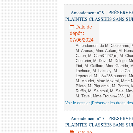
Amendement n° 9 - PRÉSERV
PLAINTES CLASSÉES SANS SUITE - 1
Date de
dépôt :
07/06/2024
Amendement de M. Coulomme, M
M. Arenas, Mme Autain, M. Berna
Caron, M. Carri&#232;re, M. Cha
Couturier, M. Davi, M. Delogu,
Fiat, M. Gaillard, Mme Garrido,
Lachaud, M. Laisney, M. Le Gal
Lepvraud, M. L&#233;aument, Mm
M. Maudet, Mme Maximi, Mme Ma
Pilato, M. Piquemal, M. Portes
Ruffin, M. Saintoul, M. Sala, 
M. Tavel, Mme Trouv&#233;, M. V
Voir le dossier (Préserver les droits de
Amendement n° 7 - PRÉSERV
PLAINTES CLASSÉES SANS SUITE - 1
Date de