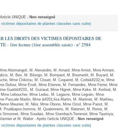
Article UNIQUE -
Non renseigné
s victimes dépositaires de plaintes classées sans suite)
VER LES DROITS DES VICTIMES DÉPOSITAIRES DE
ère lecture (1ère assemblée saisie) - n° 2584
me Abomangoli, M. Alexandre, M. Amard, Mme Amiot, Mme Amrani,
licis, M. Bex, M. Bilongo, M. Bompard, M. Boumertit, M. Boyard, M.
uche, Mme Chikirou, M. Clouet, M. Coquerel, M. Corbi&#232;re, Mme
 Mme Dufour, Mme Erodi, Mme Etienne, M. Fernandes, Mme Ferrer, Mme
 Mme Guett&#233;, M. Guiraud, Mme Hignet, Mme Keke, M. Kerbrat, M.
l, Mme Leboucher, Mme Leduc, M. Legavre, Mme Legrain, Mme
e Pascale Martin, Mme &#201;lisa Martin, M. Martinet, M. Mathieu,
non Meunier, M. Nilor, Mme Obono, Mme Oziol, Mme Panot, M.
, M. Prud&apos;homme, M. Quatennens, M. Ratenon, M. Rome, M.
Mme Simonnet, Mme Soudais, Mme Stambach-Terrenoir, Mme Taurinya,
annier et M. Walter - Après l'article UNIQUE -
Non renseigné
s victimes dépositaires de plaintes classées sans suite)