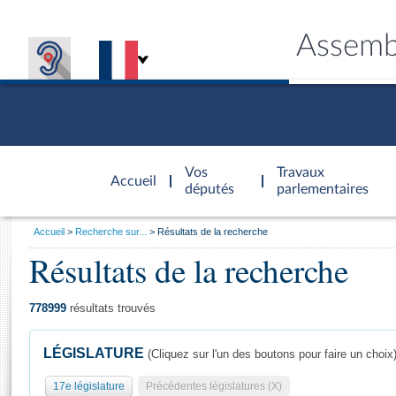
Assemb
Accèder à
la page
Vos
Travaux
Accueil
d'accueil
députés
parlementaires
Vous
Accueil
Recherche sur...
Résultats de la recherche
êtes
Résultats de la recherche
Général
ici
CONNEX
TRAVA
CONNA
DÉC
:
778999
résultats trouvés
LÉGISLATURE
(Cliquez sur l'un des boutons pour faire un choix
17e législature
Précédentes législatures (X)