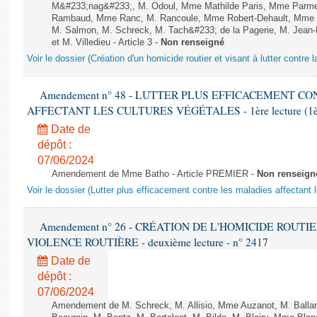
M&#233;nag&#233;, M. Odoul, Mme Mathilde Paris, Mme Parment
Rambaud, Mme Ranc, M. Rancoule, Mme Robert-Dehault, Mme R
M. Salmon, M. Schreck, M. Tach&#233; de la Pagerie, M. Jean-P
et M. Villedieu - Article 3 -
Non renseigné
Voir le dossier (Création d'un homicide routier et visant à lutter contre l
Amendement n° 48 - LUTTER PLUS EFFICACEMENT C
AFFECTANT LES CULTURES VÉGÉTALES - 1ère lecture (1ère a
Date de
dépôt :
07/06/2024
Amendement de Mme Batho - Article PREMIER -
Non renseign
Voir le dossier (Lutter plus efficacement contre les maladies affectant 
Amendement n° 26 - CRÉATION DE L'HOMICIDE ROUT
VIOLENCE ROUTIÈRE - deuxième lecture - n° 2417
Date de
dépôt :
07/06/2024
Amendement de M. Schreck, M. Allisio, Mme Auzanot, M. Ballar