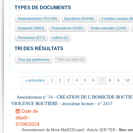
S'id
Présidence
Séance publique
Rôle et pouvoirs de l'Assemblée
Visiter l'Assemblée
TYPES DE DOCUMENTS
Fiches « Connaissance de l’Assemblée »
577 députés
Commissions et autres organes
Visite virtuelle du palais Bourbon
Amendements (701700)
Questions (53446)
Comptes-rendus (8
Organisation de l'Assemblée
Groupes politiques
Europe et International
Assister à une séance
Mot
Rapports (3882)
Propositions (3330)
Textes adoptés (1336)
Présidence
Conférence des Présidents
Bureau
Collège des Ques
Élections législatives
Contrôle et évaluation
Accès des chercheurs à l’Assemblée
Personnes (577)
Lettres (2)
Congrès
Les évènements
S'inscrire
TRI DES RÉSULTATS
Pétitions
Statistiques et chiffres clés
Trier par pertinence
Trier par date (X)
Transparence et déontologie
Vous n'ave
Patrimoine
E
Documents de référence
La Bibliothèque
( Constitution | Règlement de l'Assemblée ... )
Documents parlementaires
« précedent
1
2
3
4
5
6
7
8
9
10
Les archives
Projets de loi
Contacts et plan d'accès
Propositions de loi
Amendement n° 14 - CRÉATION DE L'HOMICIDE ROUT
Histoire
Photos libres de droit
VIOLENCE ROUTIÈRE - deuxième lecture - n° 2417
Amendements
Juniors
Textes adoptés
Date de
Anciennes législatures
dépôt :
07/06/2024
Liens vers les sites publics
Rapports d'information
Amendement de Mme M&#233;nard - Article 1ER TER -
Non re