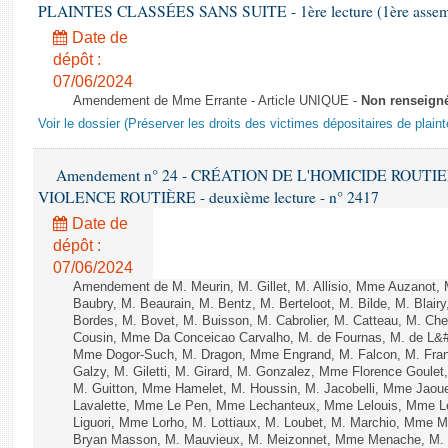
PLAINTES CLASSÉES SANS SUITE - 1ère lecture (1ère assembl
Date de
dépôt :
07/06/2024
Amendement de Mme Errante - Article UNIQUE -
Non renseign
Voir le dossier (Préserver les droits des victimes dépositaires de plain
Amendement n° 24 - CRÉATION DE L'HOMICIDE ROUT
VIOLENCE ROUTIÈRE - deuxième lecture - n° 2417
Date de
dépôt :
07/06/2024
Amendement de M. Meurin, M. Gillet, M. Allisio, Mme Auzanot, 
Baubry, M. Beaurain, M. Bentz, M. Berteloot, M. Bilde, M. Blai
Bordes, M. Bovet, M. Buisson, M. Cabrolier, M. Catteau, M. 
Cousin, Mme Da Conceicao Carvalho, M. de Fournas, M. de L&#
Mme Dogor-Such, M. Dragon, Mme Engrand, M. Falcon, M. Fra
Galzy, M. Giletti, M. Girard, M. Gonzalez, Mme Florence Goulet
M. Guitton, Mme Hamelet, M. Houssin, M. Jacobelli, Mme Jaou
Lavalette, Mme Le Pen, Mme Lechanteux, Mme Lelouis, Mme Le
Liguori, Mme Lorho, M. Lottiaux, M. Loubet, M. Marchio, Mme 
Bryan Masson, M. Mauvieux, M. Meizonnet, Mme Menache, M. 