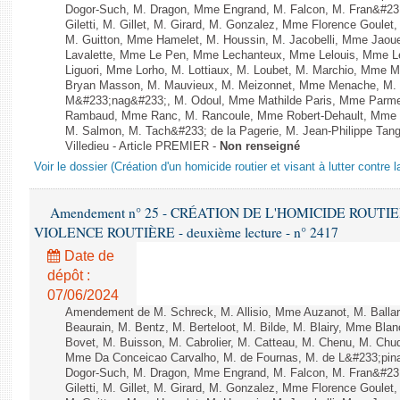
Dogor-Such, M. Dragon, Mme Engrand, M. Falcon, M. Fran&#23
Giletti, M. Gillet, M. Girard, M. Gonzalez, Mme Florence Goulet
M. Guitton, Mme Hamelet, M. Houssin, M. Jacobelli, Mme Jaou
Lavalette, Mme Le Pen, Mme Lechanteux, Mme Lelouis, Mme Le
Liguori, Mme Lorho, M. Lottiaux, M. Loubet, M. Marchio, Mme 
Bryan Masson, M. Mauvieux, M. Meizonnet, Mme Menache, M. M
M&#233;nag&#233;, M. Odoul, Mme Mathilde Paris, Mme Parment
Rambaud, Mme Ranc, M. Rancoule, Mme Robert-Dehault, Mme R
M. Salmon, M. Tach&#233; de la Pagerie, M. Jean-Philippe Tangu
Villedieu - Article PREMIER -
Non renseigné
Voir le dossier (Création d'un homicide routier et visant à lutter contre l
Amendement n° 25 - CRÉATION DE L'HOMICIDE ROUT
VIOLENCE ROUTIÈRE - deuxième lecture - n° 2417
Date de
dépôt :
07/06/2024
Amendement de M. Schreck, M. Allisio, Mme Auzanot, M. Ballar
Beaurain, M. Bentz, M. Berteloot, M. Bilde, M. Blairy, Mme Bla
Bovet, M. Buisson, M. Cabrolier, M. Catteau, M. Chenu, M. C
Mme Da Conceicao Carvalho, M. de Fournas, M. de L&#233;pi
Dogor-Such, M. Dragon, Mme Engrand, M. Falcon, M. Fran&#23
Giletti, M. Gillet, M. Girard, M. Gonzalez, Mme Florence Goulet