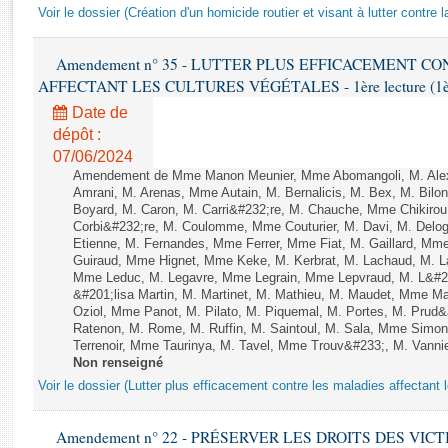
Rapports d'enquête
Voir le dossier (Création d'un homicide routier et visant à lutter contre l
Rapports législatifs
Rapports sur l'application des lois
Amendement n° 35 - LUTTER PLUS EFFICACEMENT C
Baromètre de l’application des lois
AFFECTANT LES CULTURES VÉGÉTALES - 1ère lecture (1ère a
Date de
dépôt :
Dossiers législatifs
07/06/2024
Budget et sécurité sociale
Amendement de Mme Manon Meunier, Mme Abomangoli, M. Ale
Questions écrites et orales
Amrani, M. Arenas, Mme Autain, M. Bernalicis, M. Bex, M. Bilo
Boyard, M. Caron, M. Carri&#232;re, M. Chauche, Mme Chikirou,
Comptes rendus des débats
Corbi&#232;re, M. Coulomme, Mme Couturier, M. Davi, M. Del
Etienne, M. Fernandes, Mme Ferrer, Mme Fiat, M. Gaillard, Mm
Guiraud, Mme Hignet, Mme Keke, M. Kerbrat, M. Lachaud, M. L
Mme Leduc, M. Legavre, Mme Legrain, Mme Lepvraud, M. L&#
&#201;lisa Martin, M. Martinet, M. Mathieu, M. Maudet, Mme 
Oziol, Mme Panot, M. Pilato, M. Piquemal, M. Portes, M. Pru
Ratenon, M. Rome, M. Ruffin, M. Saintoul, M. Sala, Mme Sim
Terrenoir, Mme Taurinya, M. Tavel, Mme Trouv&#233;, M. Vannie
Non renseigné
Voir le dossier (Lutter plus efficacement contre les maladies affectant 
Amendement n° 22 - PRÉSERVER LES DROITS DES VIC