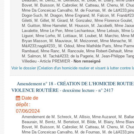
Beaurain, M. Bentz, M. Berteloot, M. Bilde, M. Blairy, Mme Bla
Bovet, M. Buisson, M. Cabrolier, M. Catteau, M. Chenu, M. C
Mme Da Conceicao Carvalho, M. de Fournas, M. de L&#233;pi
Dogor-Such, M. Dragon, Mme Engrand, M. Falcon, M. Fran&#23
Giletti, M. Gillet, M. Girard, M. Gonzalez, Mme Florence Goulet
M. Guitton, Mme Hamelet, M. Houssin, M. Jacobelli, Mme Jaou
Lavalette, Mme Le Pen, Mme Lechanteux, Mme Lelouis, Mme Le
Liguori, Mme Lorho, M. Lottiaux, M. Loubet, M. Marchio, Mme 
Bryan Masson, M. Mauvieux, M. Meizonnet, Mme Menache, M. M
M&#233;nag&#233;, M. Odoul, Mme Mathilde Paris, Mme Parment
Rambaud, Mme Ranc, M. Rancoule, Mme Robert-Dehault, Mme R
M. Salmon, M. Tach&#233; de la Pagerie, M. Jean-Philippe Tangu
Villedieu - Article PREMIER -
Non renseigné
Voir le dossier (Création d'un homicide routier et visant à lutter contre l
Amendement n° 18 - CRÉATION DE L'HOMICIDE ROUT
VIOLENCE ROUTIÈRE - deuxième lecture - n° 2417
Date de
dépôt :
07/06/2024
Amendement de M. Schreck, M. Allisio, Mme Auzanot, M. Ballar
Beaurain, M. Bentz, M. Berteloot, M. Bilde, M. Blairy, Mme Bla
Bovet, M. Buisson, M. Cabrolier, M. Catteau, M. Chenu, M. C
Mme Da Conceicao Carvalho, M. de Fournas, M. de L&#233;pi