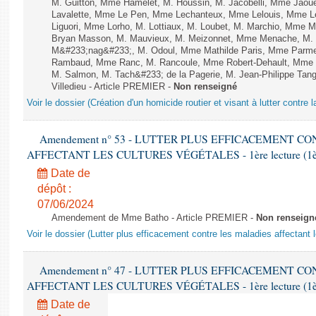
M. Guitton, Mme Hamelet, M. Houssin, M. Jacobelli, Mme Jaou
Lavalette, Mme Le Pen, Mme Lechanteux, Mme Lelouis, Mme Le
Liguori, Mme Lorho, M. Lottiaux, M. Loubet, M. Marchio, Mme 
Bryan Masson, M. Mauvieux, M. Meizonnet, Mme Menache, M. M
M&#233;nag&#233;, M. Odoul, Mme Mathilde Paris, Mme Parment
Rambaud, Mme Ranc, M. Rancoule, Mme Robert-Dehault, Mme R
M. Salmon, M. Tach&#233; de la Pagerie, M. Jean-Philippe Tangu
Villedieu - Article PREMIER -
Non renseigné
Voir le dossier (Création d'un homicide routier et visant à lutter contre l
Amendement n° 53 - LUTTER PLUS EFFICACEMENT C
AFFECTANT LES CULTURES VÉGÉTALES - 1ère lecture (1ère a
Date de
dépôt :
07/06/2024
Amendement de Mme Batho - Article PREMIER -
Non renseign
Voir le dossier (Lutter plus efficacement contre les maladies affectant 
Amendement n° 47 - LUTTER PLUS EFFICACEMENT C
AFFECTANT LES CULTURES VÉGÉTALES - 1ère lecture (1ère a
Date de