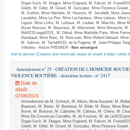
Dogor-Such, M. Dragon, Mme Engrand, M. Falcon, M. Fran&#23
Giletti, M. Gillet, M. Girard, M. Gonzalez, Mme Florence Goulet
M. Guitton, Mme Hamelet, M. Houssin, M. Jacobelli, Mme Jaou
Lavalette, Mme Le Pen, Mme Lechanteux, Mme Lelouis, Mme Le
Liguori, Mme Lorho, M. Lottiaux, M. Loubet, M. Marchio, Mme 
Bryan Masson, M. Mauvieux, M. Meizonnet, Mme Menache, M. M
M&#233;nag&#233;, M. Odoul, Mme Mathilde Paris, Mme Parment
Rambaud, Mme Ranc, M. Rancoule, Mme Robert-Dehault, Mme R
M. Salmon, M. Tach&#233; de la Pagerie, M. Jean-Philippe Tangu
Villedieu - Article PREMIER -
Non renseigné
Voir le dossier (Création d'un homicide routier et visant à lutter contre l
Amendement n° 25 - CRÉATION DE L'HOMICIDE ROUT
VIOLENCE ROUTIÈRE - deuxième lecture - n° 2417
Date de
dépôt :
07/06/2024
Amendement de M. Schreck, M. Allisio, Mme Auzanot, M. Ballar
Beaurain, M. Bentz, M. Berteloot, M. Bilde, M. Blairy, Mme Bla
Bovet, M. Buisson, M. Cabrolier, M. Catteau, M. Chenu, M. C
Mme Da Conceicao Carvalho, M. de Fournas, M. de L&#233;pi
Dogor-Such, M. Dragon, Mme Engrand, M. Falcon, M. Fran&#23
Giletti, M. Gillet, M. Girard, M. Gonzalez, Mme Florence Goulet