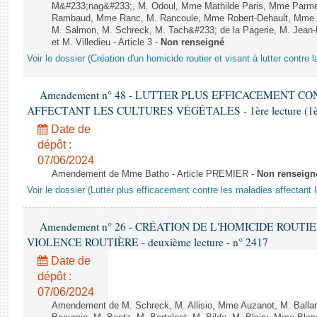
M&#233;nag&#233;, M. Odoul, Mme Mathilde Paris, Mme Parment
Rambaud, Mme Ranc, M. Rancoule, Mme Robert-Dehault, Mme R
M. Salmon, M. Schreck, M. Tach&#233; de la Pagerie, M. Jean-P
et M. Villedieu - Article 3 -
Non renseigné
Voir le dossier (Création d'un homicide routier et visant à lutter contre l
Amendement n° 48 - LUTTER PLUS EFFICACEMENT C
AFFECTANT LES CULTURES VÉGÉTALES - 1ère lecture (1ère a
Date de
dépôt :
07/06/2024
Amendement de Mme Batho - Article PREMIER -
Non renseign
Voir le dossier (Lutter plus efficacement contre les maladies affectant 
Amendement n° 26 - CRÉATION DE L'HOMICIDE ROUT
VIOLENCE ROUTIÈRE - deuxième lecture - n° 2417
Date de
dépôt :
07/06/2024
Amendement de M. Schreck, M. Allisio, Mme Auzanot, M. Ballar