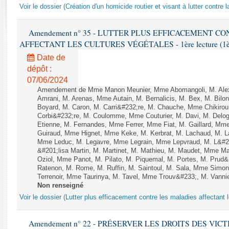
Rapports d'enquête
Voir le dossier (Création d'un homicide routier et visant à lutter contre l
Rapports législatifs
Rapports sur l'application des lois
Amendement n° 35 - LUTTER PLUS EFFICACEMENT C
Baromètre de l’application des lois
AFFECTANT LES CULTURES VÉGÉTALES - 1ère lecture (1ère a
Date de
dépôt :
Dossiers législatifs
07/06/2024
Budget et sécurité sociale
Amendement de Mme Manon Meunier, Mme Abomangoli, M. Ale
Questions écrites et orales
Amrani, M. Arenas, Mme Autain, M. Bernalicis, M. Bex, M. Bilo
Boyard, M. Caron, M. Carri&#232;re, M. Chauche, Mme Chikirou,
Comptes rendus des débats
Corbi&#232;re, M. Coulomme, Mme Couturier, M. Davi, M. Del
Etienne, M. Fernandes, Mme Ferrer, Mme Fiat, M. Gaillard, Mm
Guiraud, Mme Hignet, Mme Keke, M. Kerbrat, M. Lachaud, M. L
Mme Leduc, M. Legavre, Mme Legrain, Mme Lepvraud, M. L&#
&#201;lisa Martin, M. Martinet, M. Mathieu, M. Maudet, Mme 
Oziol, Mme Panot, M. Pilato, M. Piquemal, M. Portes, M. Pru
Ratenon, M. Rome, M. Ruffin, M. Saintoul, M. Sala, Mme Sim
Terrenoir, Mme Taurinya, M. Tavel, Mme Trouv&#233;, M. Vannie
Non renseigné
Voir le dossier (Lutter plus efficacement contre les maladies affectant 
Amendement n° 22 - PRÉSERVER LES DROITS DES VIC