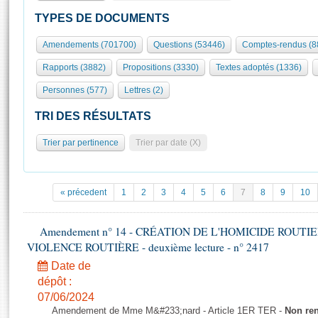
S'id
Présidence
Séance publique
Rôle et pouvoirs de l'Assemblée
Visiter l'Assemblée
TYPES DE DOCUMENTS
Fiches « Connaissance de l’Assemblée »
577 députés
Commissions et autres organes
Visite virtuelle du palais Bourbon
Amendements (701700)
Questions (53446)
Comptes-rendus (8
Organisation de l'Assemblée
Groupes politiques
Europe et International
Assister à une séance
Mot
Rapports (3882)
Propositions (3330)
Textes adoptés (1336)
Présidence
Conférence des Présidents
Bureau
Collège des Ques
Élections législatives
Contrôle et évaluation
Accès des chercheurs à l’Assemblée
Personnes (577)
Lettres (2)
Congrès
Les évènements
S'inscrire
TRI DES RÉSULTATS
Pétitions
Statistiques et chiffres clés
Trier par pertinence
Trier par date (X)
Transparence et déontologie
Vous n'ave
Patrimoine
E
Documents de référence
La Bibliothèque
( Constitution | Règlement de l'Assemblée ... )
Documents parlementaires
« précedent
1
2
3
4
5
6
7
8
9
10
Les archives
Projets de loi
Contacts et plan d'accès
Propositions de loi
Amendement n° 14 - CRÉATION DE L'HOMICIDE ROUT
Histoire
Photos libres de droit
VIOLENCE ROUTIÈRE - deuxième lecture - n° 2417
Amendements
Juniors
Textes adoptés
Date de
Anciennes législatures
dépôt :
07/06/2024
Liens vers les sites publics
Rapports d'information
Amendement de Mme M&#233;nard - Article 1ER TER -
Non re