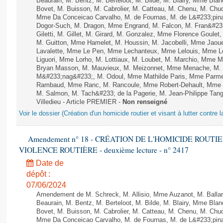
Beaurain, M. Bentz, M. Berteloot, M. Bilde, M. Blairy, Mme Bla
Bovet, M. Buisson, M. Cabrolier, M. Catteau, M. Chenu, M. C
Mme Da Conceicao Carvalho, M. de Fournas, M. de L&#233;pi
Dogor-Such, M. Dragon, Mme Engrand, M. Falcon, M. Fran&#23
Giletti, M. Gillet, M. Girard, M. Gonzalez, Mme Florence Goulet
M. Guitton, Mme Hamelet, M. Houssin, M. Jacobelli, Mme Jaou
Lavalette, Mme Le Pen, Mme Lechanteux, Mme Lelouis, Mme Le
Liguori, Mme Lorho, M. Lottiaux, M. Loubet, M. Marchio, Mme 
Bryan Masson, M. Mauvieux, M. Meizonnet, Mme Menache, M. M
M&#233;nag&#233;, M. Odoul, Mme Mathilde Paris, Mme Parment
Rambaud, Mme Ranc, M. Rancoule, Mme Robert-Dehault, Mme R
M. Salmon, M. Tach&#233; de la Pagerie, M. Jean-Philippe Tangu
Villedieu - Article PREMIER -
Non renseigné
Voir le dossier (Création d'un homicide routier et visant à lutter contre l
Amendement n° 18 - CRÉATION DE L'HOMICIDE ROUT
VIOLENCE ROUTIÈRE - deuxième lecture - n° 2417
Date de
dépôt :
07/06/2024
Amendement de M. Schreck, M. Allisio, Mme Auzanot, M. Ballar
Beaurain, M. Bentz, M. Berteloot, M. Bilde, M. Blairy, Mme Bla
Bovet, M. Buisson, M. Cabrolier, M. Catteau, M. Chenu, M. C
Mme Da Conceicao Carvalho, M. de Fournas, M. de L&#233;pi