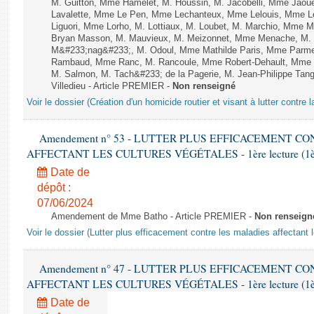
M. Guitton, Mme Hamelet, M. Houssin, M. Jacobelli, Mme Jaou
Lavalette, Mme Le Pen, Mme Lechanteux, Mme Lelouis, Mme Le
Liguori, Mme Lorho, M. Lottiaux, M. Loubet, M. Marchio, Mme 
Bryan Masson, M. Mauvieux, M. Meizonnet, Mme Menache, M. M
M&#233;nag&#233;, M. Odoul, Mme Mathilde Paris, Mme Parment
Rambaud, Mme Ranc, M. Rancoule, Mme Robert-Dehault, Mme R
M. Salmon, M. Tach&#233; de la Pagerie, M. Jean-Philippe Tangu
Villedieu - Article PREMIER -
Non renseigné
Voir le dossier (Création d'un homicide routier et visant à lutter contre l
Amendement n° 53 - LUTTER PLUS EFFICACEMENT C
AFFECTANT LES CULTURES VÉGÉTALES - 1ère lecture (1ère a
Date de
dépôt :
07/06/2024
Amendement de Mme Batho - Article PREMIER -
Non renseign
Voir le dossier (Lutter plus efficacement contre les maladies affectant 
Amendement n° 47 - LUTTER PLUS EFFICACEMENT C
AFFECTANT LES CULTURES VÉGÉTALES - 1ère lecture (1ère a
Date de