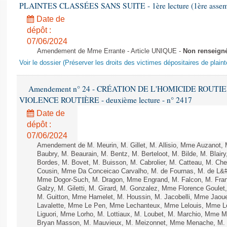
PLAINTES CLASSÉES SANS SUITE - 1ère lecture (1ère assembl
Date de
dépôt :
07/06/2024
Amendement de Mme Errante - Article UNIQUE -
Non renseign
Voir le dossier (Préserver les droits des victimes dépositaires de plain
Amendement n° 24 - CRÉATION DE L'HOMICIDE ROUT
VIOLENCE ROUTIÈRE - deuxième lecture - n° 2417
Date de
dépôt :
07/06/2024
Amendement de M. Meurin, M. Gillet, M. Allisio, Mme Auzanot, 
Baubry, M. Beaurain, M. Bentz, M. Berteloot, M. Bilde, M. Blai
Bordes, M. Bovet, M. Buisson, M. Cabrolier, M. Catteau, M. 
Cousin, Mme Da Conceicao Carvalho, M. de Fournas, M. de L&#
Mme Dogor-Such, M. Dragon, Mme Engrand, M. Falcon, M. Fra
Galzy, M. Giletti, M. Girard, M. Gonzalez, Mme Florence Goulet
M. Guitton, Mme Hamelet, M. Houssin, M. Jacobelli, Mme Jaou
Lavalette, Mme Le Pen, Mme Lechanteux, Mme Lelouis, Mme Le
Liguori, Mme Lorho, M. Lottiaux, M. Loubet, M. Marchio, Mme 
Bryan Masson, M. Mauvieux, M. Meizonnet, Mme Menache, M. 