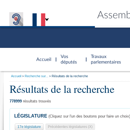
Assemb
Accèder à
la page
Vos
Travaux
Accueil
d'accueil
députés
parlementaires
Vous
Accueil
Recherche sur...
Résultats de la recherche
êtes
Résultats de la recherche
Général
ici
CONNEX
TRAVA
CONNA
DÉC
:
778999
résultats trouvés
LÉGISLATURE
(Cliquez sur l'un des boutons pour faire un choix
17e législature
Précédentes législatures (X)