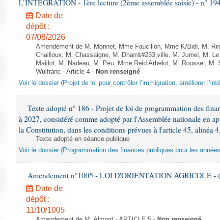
L’INTÉGRATION - 1ère lecture (2ème assemblée saisie) - n° 19
Date de
dépôt :
07/08/2026
Amendement de M. Monnet, Mme Faucillon, Mme K/Bidi, M. Ri
Chailloux, M. Chassaigne, M. Dharr&#233;ville, M. Jumel, M. 
Maillot, M. Nadeau, M. Peu, Mme Reid Arbelot, M. Roussel, M. Sa
Wulfranc - Article 4 -
Non renseigné
Voir le dossier (Projet de loi pour contrôler l’immigration, améliorer l’int
Texte adopté n° 186 - Projet de loi de programmation des fina
à 2027, considéré comme adopté par l'Assemblée nationale en appli
la Constitution, dans les conditions prévues à l'article 45, alinéa 4
Texte adopté en séance publique
Voir le dossier (Programmation des finances publiques pour les année
Amendement n°1005 - LOI D'ORIENTATION AGRICOLE - (
Date de
dépôt :
11/10/1005
Amendement de M. Almont - ARTICLE 5 -
Non renseigné