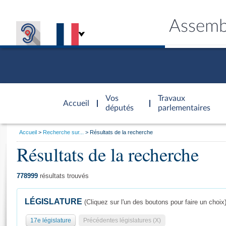
Assemb
Accèder à
la page
Vos
Travaux
Accueil
d'accueil
députés
parlementaires
Vous
Accueil
Recherche sur...
Résultats de la recherche
êtes
Résultats de la recherche
Général
ici
CONNEX
TRAVA
CONNA
DÉC
:
778999
résultats trouvés
LÉGISLATURE
(Cliquez sur l'un des boutons pour faire un choix
17e législature
Précédentes législatures (X)