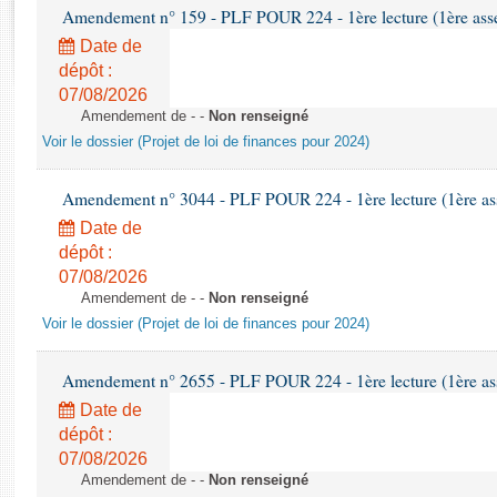
Rapports d'enquête
Amendement n° 159 - PLF POUR 224 - 1ère lecture (1ère asse
Rapports législatifs
Date de
Rapports sur l'application des lois
dépôt :
Baromètre de l’application des lois
07/08/2026
Amendement de - -
Non renseigné
Voir le dossier (Projet de loi de finances pour 2024)
Dossiers législatifs
Budget et sécurité sociale
Amendement n° 3044 - PLF POUR 224 - 1ère lecture (1ère ass
Questions écrites et orales
Date de
Comptes rendus des débats
dépôt :
07/08/2026
Amendement de - -
Non renseigné
Voir le dossier (Projet de loi de finances pour 2024)
Amendement n° 2655 - PLF POUR 224 - 1ère lecture (1ère ass
Date de
dépôt :
07/08/2026
Amendement de - -
Non renseigné