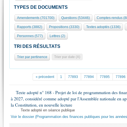
S'id
Présidence
Séance publique
Rôle et pouvoirs de l'Assemblée
Visiter l'Assemblée
TYPES DE DOCUMENTS
Fiches « Connaissance de l’Assemblée »
577 députés
Commissions et autres organes
Visite virtuelle du palais Bourbon
Amendements (701700)
Questions (53446)
Comptes-rendus (8
Organisation de l'Assemblée
Groupes politiques
Europe et International
Assister à une séance
Mot
Rapports (3882)
Propositions (3330)
Textes adoptés (1336)
Présidence
Conférence des Présidents
Bureau
Collège des Ques
Élections législatives
Contrôle et évaluation
Accès des chercheurs à l’Assemblée
Personnes (577)
Lettres (2)
Congrès
Les évènements
S'inscrire
TRI DES RÉSULTATS
Pétitions
Statistiques et chiffres clés
Trier par pertinence
Trier par date (X)
Transparence et déontologie
Vous n'ave
Patrimoine
E
Documents de référence
La Bibliothèque
( Constitution | Règlement de l'Assemblée ... )
Documents parlementaires
« précedent
1
77893
77894
77895
77896
Les archives
Projets de loi
Contacts et plan d'accès
Propositions de loi
Texte adopté n° 168 - Projet de loi de programmation des fina
Histoire
Photos libres de droit
à 2027, considéré comme adopté par l'Assemblée nationale en appli
Amendements
Juniors
la Constitution, en nouvelle lecture
Textes adoptés
Anciennes législatures
Texte adopté en séance publique
Voir le dossier (Programmation des finances publiques pour les année
Liens vers les sites publics
Rapports d'information