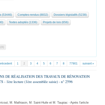
s (53446)
Comptes-rendus (8832)
Dossiers législatifs (5238)
30)
Textes adoptés (1336)
Projets de lois (656)
 (X)
précedent
1
2
3
4
5
6
7
8
77901
suivant »
IONS DE RÉALISATION DES TRAVAUX DE RÉNOVATION
e lecture (1ère assemblée saisie) - n° 2596
out, M. Mathiasin, M. Saint-Huile et M. Taupiac - Après l'article