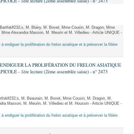
LE - 1ère lecture (2ème assemblée saisie) - n° 2473
arth&#232;s, M. Blairy, M. Bovet, Mme Cousin, M. Dragon, Mme
 Mme Alexandra Masson, M. Meurin et M. Villedieu - Article UNIQUE -
 à endiguer la prolifération du frelon asiatique et à préserver la filière
 À ENDIGUER LA PROLIFÉRATION DU FRELON ASIATIQUE
LE - 1ère lecture (2ème assemblée saisie) - n° 2473
rth&#232;s, M. Beaurain, M. Bovet, Mme Cousin, M. Dragon, M.
ra Masson, M. Meurin, M. Villedieu et M. Houssin - Article UNIQUE -
 à endiguer la prolifération du frelon asiatique et à préserver la filière