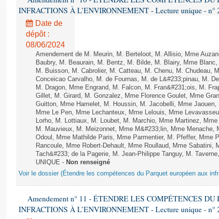
INFRACTIONS À L’ENVIRONNEMENT - Lecture unique - n° 
Date de
dépôt :
08/06/2024
Amendement de M. Meurin, M. Berteloot, M. Allisio, Mme Auzano
Baubry, M. Beaurain, M. Bentz, M. Bilde, M. Blairy, Mme Blanc
M. Buisson, M. Cabrolier, M. Catteau, M. Chenu, M. Chudeau
Conceicao Carvalho, M. de Fournas, M. de L&#233;pinau, M. 
M. Dragon, Mme Engrand, M. Falcon, M. Fran&#231;ois, M. Frap
Gillet, M. Girard, M. Gonzalez, Mme Florence Goulet, Mme Grang
Guitton, Mme Hamelet, M. Houssin, M. Jacobelli, Mme Jaouen, 
Mme Le Pen, Mme Lechanteux, Mme Lelouis, Mme Levavasseur,
Lorho, M. Lottiaux, M. Loubet, M. Marchio, Mme Martinez, Mm
M. Mauvieux, M. Meizonnet, Mme M&#233;lin, Mme Menache, M
Odoul, Mme Mathilde Paris, Mme Parmentier, M. Pfeffer, Mme 
Rancoule, Mme Robert-Dehault, Mme Roullaud, Mme Sabatini, 
Tach&#233; de la Pagerie, M. Jean-Philippe Tanguy, M. Taverne, M.
UNIQUE -
Non renseigné
Voir le dossier (Étendre les compétences du Parquet européen aux infr
Amendement n° 11 - ÉTENDRE LES COMPÉTENCES D
INFRACTIONS À L’ENVIRONNEMENT - Lecture unique - n° 