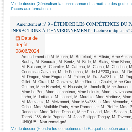
Rapports d'enquête
Voir le dossier (Généraliser la connaissance et la maîtrise des gestes 
Rapports législatifs
l'accès aux formations)
Rapports sur l'application des lois
Amendement n° 9 - ÉTENDRE LES COMPÉTENCES DU
Baromètre de l’application des lois
INFRACTIONS À L’ENVIRONNEMENT - Lecture unique - n° 
Date de
Dossiers législatifs
dépôt :
Budget et sécurité sociale
08/06/2024
Questions écrites et orales
Amendement de M. Meurin, M. Berteloot, M. Allisio, Mme Auzano
Baubry, M. Beaurain, M. Bentz, M. Bilde, M. Blairy, Mme Blanc
Comptes rendus des débats
M. Buisson, M. Cabrolier, M. Catteau, M. Chenu, M. Chudeau
Conceicao Carvalho, M. de Fournas, M. de L&#233;pinau, M. 
M. Dragon, Mme Engrand, M. Falcon, M. Fran&#231;ois, M. Frap
Gillet, M. Girard, M. Gonzalez, Mme Florence Goulet, Mme Grang
Guitton, Mme Hamelet, M. Houssin, M. Jacobelli, Mme Jaouen, 
Mme Le Pen, Mme Lechanteux, Mme Lelouis, Mme Levavasseur,
Lorho, M. Lottiaux, M. Loubet, M. Marchio, Mme Martinez, Mm
M. Mauvieux, M. Meizonnet, Mme M&#233;lin, Mme Menache, M
Odoul, Mme Mathilde Paris, Mme Parmentier, M. Pfeffer, Mme 
Rancoule, Mme Robert-Dehault, Mme Roullaud, Mme Sabatini, 
Tach&#233; de la Pagerie, M. Jean-Philippe Tanguy, M. Taverne, M.
UNIQUE -
Non renseigné
Voir le dossier (Étendre les compétences du Parquet européen aux infr