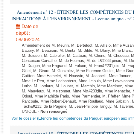
Amendement n° 12 - ÉTENDRE LES COMPÉTENCES D
INFRACTIONS À L’ENVIRONNEMENT - Lecture unique - n° 
Date de
dépôt :
08/06/2024
Amendement de M. Meurin, M. Berteloot, M. Allisio, Mme Auzano
Baubry, M. Beaurain, M. Bentz, M. Bilde, M. Blairy, Mme Blanc
M. Buisson, M. Cabrolier, M. Catteau, M. Chenu, M. Chudeau
Conceicao Carvalho, M. de Fournas, M. de L&#233;pinau, M. 
M. Dragon, Mme Engrand, M. Falcon, M. Fran&#231;ois, M. Frap
Gillet, M. Girard, M. Gonzalez, Mme Florence Goulet, Mme Grang
Guitton, Mme Hamelet, M. Houssin, M. Jacobelli, Mme Jaouen, 
Mme Le Pen, Mme Lechanteux, Mme Lelouis, Mme Levavasseur,
Lorho, M. Lottiaux, M. Loubet, M. Marchio, Mme Martinez, Mm
M. Mauvieux, M. Meizonnet, Mme M&#233;lin, Mme Menache, M
Odoul, Mme Mathilde Paris, Mme Parmentier, M. Pfeffer, Mme 
Rancoule, Mme Robert-Dehault, Mme Roullaud, Mme Sabatini, 
Tach&#233; de la Pagerie, M. Jean-Philippe Tanguy, M. Taverne, M.
UNIQUE -
Non renseigné
Voir le dossier (Étendre les compétences du Parquet européen aux infr
Amendement n° 10 - ÉTENDRE LES COMPÉTENCES D