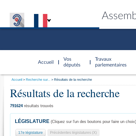
Assemb
Accèder à
la page
Vos
Travaux
Accueil
d'accueil
députés
parlementaires
Vous
Accueil
Recherche sur...
Résultats de la recherche
êtes
Résultats de la recherche
Général
ici
CONNEX
TRAVA
CONNA
DÉC
:
791624
résultats trouvés
LÉGISLATURE
(Cliquez sur l'un des boutons pour faire un choix
17e législature
Précédentes législatures (X)