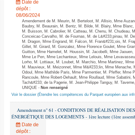
Date de
dépôt :
08/06/2024
Amendement de M. Meurin, M. Berteloot, M. Allisio, Mme Auzano
Baubry, M. Beaurain, M. Bentz, M. Bilde, M. Blairy, Mme Blanc
M. Buisson, M. Cabrolier, M. Catteau, M. Chenu, M. Chudeau
Conceicao Carvalho, M. de Fournas, M. de L&#233;pinau, M. 
M. Dragon, Mme Engrand, M. Falcon, M. Fran&#231;ois, M. Frap
Gillet, M. Girard, M. Gonzalez, Mme Florence Goulet, Mme Grang
Guitton, Mme Hamelet, M. Houssin, M. Jacobelli, Mme Jaouen, 
Mme Le Pen, Mme Lechanteux, Mme Lelouis, Mme Levavasseur,
Lorho, M. Lottiaux, M. Loubet, M. Marchio, Mme Martinez, Mm
M. Mauvieux, M. Meizonnet, Mme M&#233;lin, Mme Menache, M
Odoul, Mme Mathilde Paris, Mme Parmentier, M. Pfeffer, Mme 
Rancoule, Mme Robert-Dehault, Mme Roullaud, Mme Sabatini, 
Tach&#233; de la Pagerie, M. Jean-Philippe Tanguy, M. Taverne, M.
UNIQUE -
Non renseigné
Voir le dossier (Étendre les compétences du Parquet européen aux infr
Amendement n° 61 - CONDITIONS DE RÉALISATION D
ÉNERGÉTIQUE DES LOGEMENTS - 1ère lecture (1ère assemblée
Date de
dépôt :