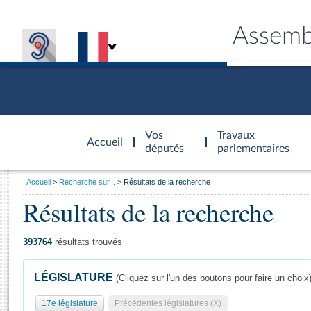
Assemb
Accèder à
la page
Vos
Travaux
Accueil
d'accueil
députés
parlementaires
Vous
Accueil
Recherche sur...
Résultats de la recherche
êtes
Résultats de la recherche
Général
ici
CONNEX
TRAVA
CONNA
DÉC
:
393764
résultats trouvés
LÉGISLATURE
(Cliquez sur l'un des boutons pour faire un choix
17e législature
Précédentes législatures (X)