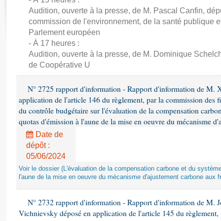
Rapports d'enquête
Audition, ouverte à la presse, de M. Pascal Canfin, dép
Rapports législatifs
commission de l'environnement, de la santé publique et
Rapports sur l'application des lois
Parlement européen
Baromètre de l’application des lois
- À 17 heures :
Audition, ouverte à la presse, de M. Dominique Schelch
de Coopérative U
Dossiers législatifs
Budget et sécurité sociale
N° 2725 rapport d'information - Rapport d'information de M. 
Questions écrites et orales
application de l'article 146 du règlement, par la commission des f
Comptes rendus des débats
du contrôle budgétaire sur l'évaluation de la compensation carbo
quotas d'émission à l'aune de la mise en oeuvre du mécanisme d'
Date de
dépôt :
05/06/2024
Voir le dossier (L'évaluation de la compensation carbone et du systè
l'aune de la mise en oeuvre du mécanisme d'ajustement carbone aux fr
N° 2732 rapport d'information - Rapport d'information de M.
Vichnievsky déposé en application de l'article 145 du règlement, 