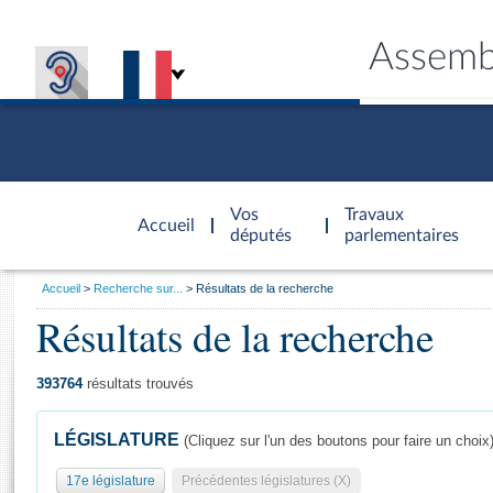
Assemb
Accèder à
la page
Vos
Travaux
Accueil
d'accueil
députés
parlementaires
Vous
Accueil
Recherche sur...
Résultats de la recherche
êtes
Résultats de la recherche
Général
ici
CONNEX
TRAVA
CONNA
DÉC
:
393764
résultats trouvés
LÉGISLATURE
(Cliquez sur l'un des boutons pour faire un choix
17e législature
Précédentes législatures (X)