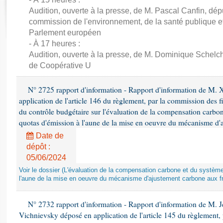
Rapports d'enquête
Audition, ouverte à la presse, de M. Pascal Canfin, dép
Rapports législatifs
commission de l'environnement, de la santé publique et
Rapports sur l'application des lois
Parlement européen
Baromètre de l’application des lois
- À 17 heures :
Audition, ouverte à la presse, de M. Dominique Schelch
de Coopérative U
Dossiers législatifs
Budget et sécurité sociale
N° 2725 rapport d'information - Rapport d'information de M. 
Questions écrites et orales
application de l'article 146 du règlement, par la commission des f
Comptes rendus des débats
du contrôle budgétaire sur l'évaluation de la compensation carbo
quotas d'émission à l'aune de la mise en oeuvre du mécanisme d'
Date de
dépôt :
05/06/2024
Voir le dossier (L'évaluation de la compensation carbone et du systè
l'aune de la mise en oeuvre du mécanisme d'ajustement carbone aux fr
N° 2732 rapport d'information - Rapport d'information de M.
Vichnievsky déposé en application de l'article 145 du règlement, 