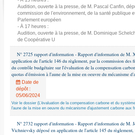
Rapports d'enquête
Audition, ouverte à la presse, de M. Pascal Canfin, dép
Rapports législatifs
commission de l'environnement, de la santé publique et
Rapports sur l'application des lois
Parlement européen
Baromètre de l’application des lois
- À 17 heures :
Audition, ouverte à la presse, de M. Dominique Schelch
de Coopérative U
Dossiers législatifs
Budget et sécurité sociale
N° 2725 rapport d'information - Rapport d'information de M. 
Questions écrites et orales
application de l'article 146 du règlement, par la commission des f
Comptes rendus des débats
du contrôle budgétaire sur l'évaluation de la compensation carbo
quotas d'émission à l'aune de la mise en oeuvre du mécanisme d'
Date de
dépôt :
05/06/2024
Voir le dossier (L'évaluation de la compensation carbone et du systè
l'aune de la mise en oeuvre du mécanisme d'ajustement carbone aux fr
N° 2732 rapport d'information - Rapport d'information de M.
Vichnievsky déposé en application de l'article 145 du règlement, 