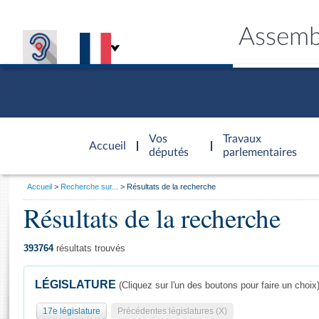
Assemb
Accèder à
la page
Vos
Travaux
Accueil
d'accueil
députés
parlementaires
Vous
Accueil
Recherche sur...
Résultats de la recherche
êtes
Résultats de la recherche
Général
ici
CONNEX
TRAVA
CONNA
DÉC
:
393764
résultats trouvés
LÉGISLATURE
(Cliquez sur l'un des boutons pour faire un choix
17e législature
Précédentes législatures (X)