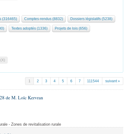
 (316465)
Comptes-rendus (8832)
Dossiers législatifs (5238)
30)
Textes adoptés (1336)
Projets de lois (656)
 (X)
1
2
3
4
5
6
7
111544
suivant »
28 de M. Loïc Kervran
rurale - Zones de revitalisation rurale