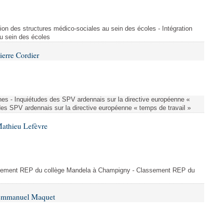
ion des structures médico-sociales au sein des écoles - Intégration
u sein des écoles
ierre Cordier
nes - Inquiétudes des SPV ardennais sur la directive européenne «
des SPV ardennais sur la directive européenne « temps de travail »
Mathieu Lefèvre
ssement REP du collège Mandela à Champigny - Classement REP du
 Emmanuel Maquet