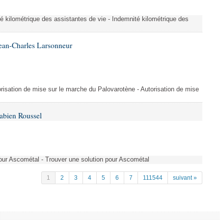
é kilométrique des assistantes de vie - Indemnité kilométrique des
ean-Charles Larsonneur
isation de mise sur le marche du Palovarotène - Autorisation de mise
abien Roussel
pour Ascométal - Trouver une solution pour Ascométal
1
2
3
4
5
6
7
111544
suivant »