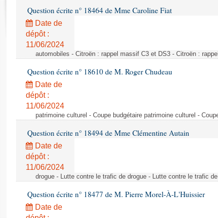
Rapports d'enquête
Question écrite n° 18464 de Mme Caroline Fiat
Rapports législatifs
Date de
Rapports sur l'application des lois
dépôt :
Baromètre de l’application des lois
11/06/2024
automobiles - Citroën : rappel massif C3 et DS3 - Citroën : rapp
Dossiers législatifs
Question écrite n° 18610 de M. Roger Chudeau
Budget et sécurité sociale
Date de
Questions écrites et orales
dépôt :
Comptes rendus des débats
11/06/2024
patrimoine culturel - Coupe budgétaire patrimoine culturel - Coup
Question écrite n° 18494 de Mme Clémentine Autain
Date de
dépôt :
11/06/2024
drogue - Lutte contre le trafic de drogue - Lutte contre le trafic d
Question écrite n° 18477 de M. Pierre Morel-À-L'Huissier
Date de
dépôt :