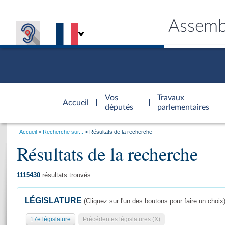
Assemb
Accèder à
la page
Vos
Travaux
Accueil
d'accueil
députés
parlementaires
Vous
Accueil
Recherche sur...
Résultats de la recherche
êtes
Résultats de la recherche
Général
ici
CONNEX
TRAVA
CONNA
DÉC
:
1115430
résultats trouvés
LÉGISLATURE
(Cliquez sur l'un des boutons pour faire un choix
17e législature
Précédentes législatures (X)