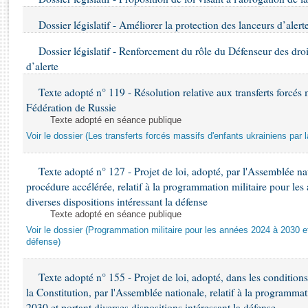
Rapports d'enquête
Rapports législatifs
Dossier législatif - Améliorer la protection des lanceurs d’alert
Rapports sur l'application des lois
Dossier législatif - Renforcement du rôle du Défenseur des dro
Baromètre de l’application des lois
d’alerte
Texte adopté n° 119 - Résolution relative aux transferts forcés 
Dossiers législatifs
Fédération de Russie
Budget et sécurité sociale
Texte adopté en séance publique
Questions écrites et orales
Voir le dossier (Les transferts forcés massifs d'enfants ukrainiens par 
Comptes rendus des débats
Texte adopté n° 127 - Projet de loi, adopté, par l'Assemblée n
procédure accélérée, relatif à la programmation militaire pour le
diverses dispositions intéressant la défense
Texte adopté en séance publique
Voir le dossier (Programmation militaire pour les années 2024 à 2030 et
défense)
Texte adopté n° 155 - Projet de loi, adopté, dans les conditions 
la Constitution, par l'Assemblée nationale, relatif à la programma
2030 et portant diverses dispositions intéressant la défense