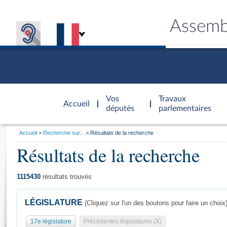
Assemb
Accèder à
la page
Vos
Travaux
Accueil
d'accueil
députés
parlementaires
Vous
Accueil
Recherche sur...
Résultats de la recherche
êtes
Résultats de la recherche
Général
ici
CONNEX
TRAVA
CONNA
DÉC
:
1115430
résultats trouvés
LÉGISLATURE
(Cliquez sur l'un des boutons pour faire un choix
17e législature
Précédentes législatures (X)