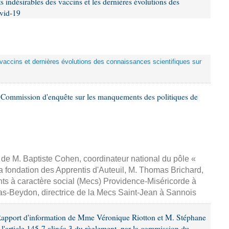
ets indésirables des vaccins et les dernières évolutions des
ovid-19
s vaccins et dernières évolutions des connaissances scientifiques sur
Commission d'enquête sur les manquements des politiques de
, de M. Baptiste Cohen, coordinateur national du pôle «
la fondation des Apprentis d'Auteuil, M. Thomas Brichard,
nts à caractère social (Mecs) Providence-Miséricorde à
s-Beydon, directrice de la Mecs Saint-Jean à Sannois
Rapport d'information de Mme Véronique Riotton et M. Stéphane
 l'article 145-7 alinéa 3 du règlement, par la commission du