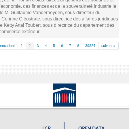
 l'économie, des finances et de la souveraineté industrielle
e M. Guillaume Vanderheyden, sous-directeur du
orinne Cléostrate, sous directrice des affaires juridiques
me Ketty Attal Toubert, sous directrice du département des
u commerce extérieur
précedent
1
2
3
4
5
6
7
8
39824
suivant »
LCP
OPEN DATA