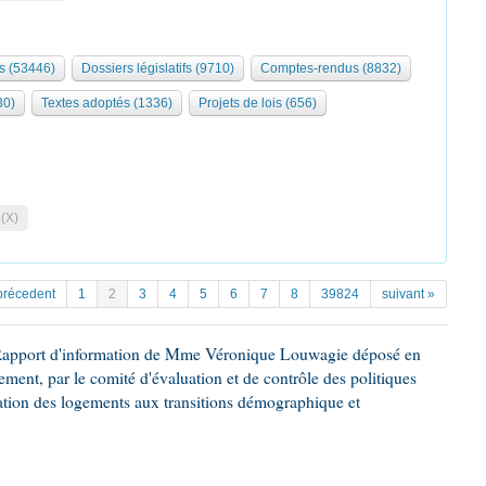
s (53446)
Dossiers législatifs (9710)
Comptes-rendus (8832)
30)
Textes adoptés (1336)
Projets de lois (656)
 (X)
précedent
1
2
3
4
5
6
7
8
39824
suivant »
 Rapport d'information de Mme Véronique Louwagie déposé en
lement, par le comité d'évaluation et de contrôle des politiques
tation des logements aux transitions démographique et