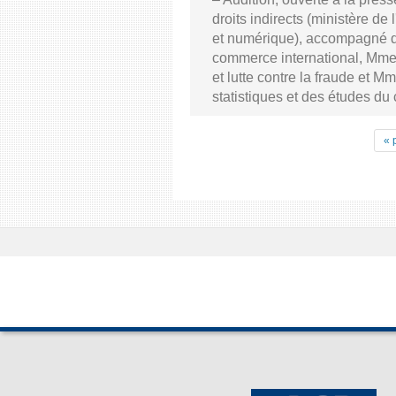
droits indirects (ministère de
et numérique), accompagné d
commerce international, Mme C
et lutte contre la fraude et M
statistiques et des études d
« 