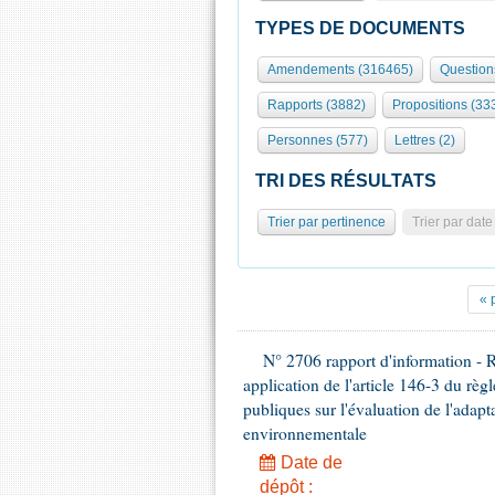
TYPES DE DOCUMENTS
Amendements (316465)
Question
Rapports (3882)
Propositions (33
Personnes (577)
Lettres (2)
TRI DES RÉSULTATS
Trier par pertinence
Trier par date
« 
N° 2706 rapport d'information -
application de l'article 146-3 du règ
publiques sur l'évaluation de l'adap
environnementale
Date de
dépôt :