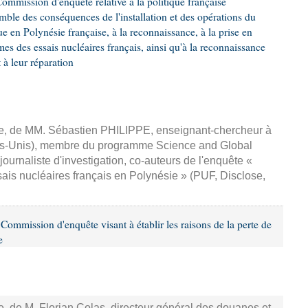
mmission d'enquête relative à la politique française
emble des conséquences de l'installation et des opérations du
e en Polynésie française, à la reconnaissance, à la prise en
mes des essais nucléaires français, ainsi qu'à la reconnaissance
 leur réparation
sse, de MM. Sébastien PHILIPPE, enseignant-chercheur à
tats-Unis), membre du programme Science and Global
ournaliste d'investigation, co-auteurs de l'enquête «
ais nucléaires français en Polynésie » (PUF, Disclose,
ommission d'enquête visant à établir les raisons de la perte de
e
se, de M. Florian Colas, directeur général des douanes et