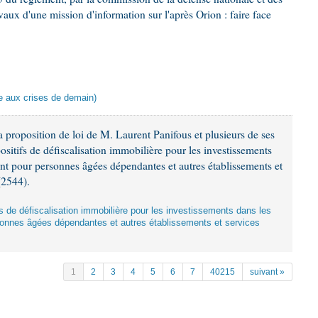
aux d'une mission d'information sur l'après Orion : faire face
ace aux crises de demain)
 proposition de loi de M. Laurent Panifous et plusieurs de ses
ositifs de défiscalisation immobilière pour les investissements
nt pour personnes âgées dépendantes et autres établissements et
(2544).
ifs de défiscalisation immobilière pour les investissements dans les
onnes âgées dépendantes et autres établissements et services
1
2
3
4
5
6
7
40215
suivant »