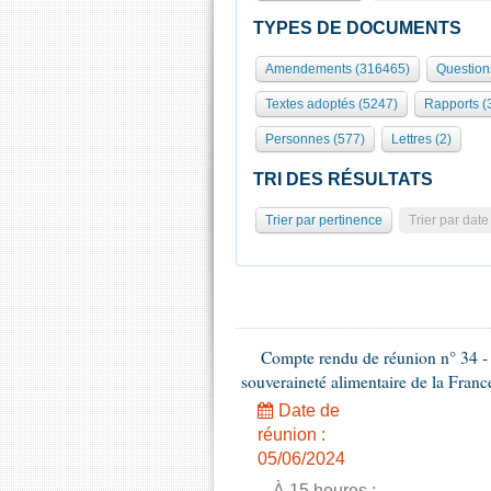
TYPES DE DOCUMENTS
Amendements (316465)
Question
Textes adoptés (5247)
Rapports (
Personnes (577)
Lettres (2)
TRI DES RÉSULTATS
Trier par pertinence
Trier par date
Compte rendu de réunion n° 34 - C
souveraineté alimentaire de la Franc
Date de
réunion :
05/06/2024
- À 15 heures :