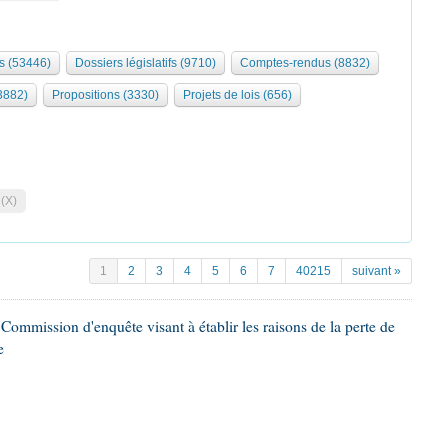
s (53446)
Dossiers législatifs (9710)
Comptes-rendus (8832)
3882)
Propositions (3330)
Projets de lois (656)
 (X)
1
2
3
4
5
6
7
40215
suivant »
ommission d'enquête visant à établir les raisons de la perte de
e