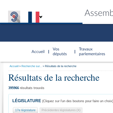
Assemb
Accèder à
la page
Vos
Travaux
Accueil
d'accueil
députés
parlementaires
Vous
Accueil
Recherche sur...
Résultats de la recherche
êtes
Résultats de la recherche
Général
ici
CONNEX
TRAVA
CONNA
DÉC
:
395966
résultats trouvés
LÉGISLATURE
(Cliquez sur l'un des boutons pour faire un choix
17e législature
Précédentes législatures (X)