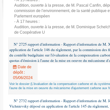
Rapports d'enquête
Audition, ouverte à la presse, de M. Pascal Canfin, dép
Rapports législatifs
commission de l'environnement, de la santé publique et
Rapports sur l'application des lois
Parlement européen
Baromètre de l’application des lois
- À 17 heures :
Audition, ouverte à la presse, de M. Dominique Schelch
de Coopérative U
Dossiers législatifs
Budget et sécurité sociale
N° 2725 rapport d'information - Rapport d'information de M. 
Questions écrites et orales
application de l'article 146 du règlement, par la commission des f
Comptes rendus des débats
du contrôle budgétaire sur l'évaluation de la compensation carbo
quotas d'émission à l'aune de la mise en oeuvre du mécanisme d'
Date de
dépôt :
05/06/2024
Voir le dossier (L'évaluation de la compensation carbone et du systè
l'aune de la mise en oeuvre du mécanisme d'ajustement carbone aux fr
N° 2732 rapport d'information - Rapport d'information de M.
Vichnievsky déposé en application de l'article 145 du règlement, 