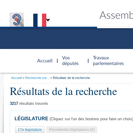
Assemb
Accèder à
la page
Vos
Travaux
Accueil
d'accueil
députés
parlementaires
Vous
Accueil
Recherche sur...
Résultats de la recherche
êtes
Résultats de la recherche
Général
ici
CONNEX
TRAVA
CONNA
DÉC
:
3217
résultats trouvés
LÉGISLATURE
(Cliquez sur l'un des boutons pour faire un choix
17e législature
Précédentes législatures (X)