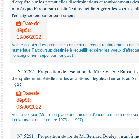
d'enquête sur les potentielles discriminations et renforcements des
Rapports d'enquête
numérique Parcoursup destinée à recueillir et gérer les voeux d'aff
Rapports législatifs
l'enseignement supérieur français
Rapports sur l'application des lois
Date de
Baromètre de l’application des lois
dépôt :
13/06/2022
Dossiers législatifs
Voir le dossier (Les potentielles discriminations et renforcements des i
Budget et sécurité sociale
numérique Parcoursup destinée à recueillir et gérer les voeux d'affecta
l'enseignement supérieur français)
Questions écrites et orales
Comptes rendus des débats
N° 5262 - Proposition de résolution de Mme Valérie Rabault vi
d'enquête ministérielle sur les adoptions illégales d'enfants au Sr
1997
Date de
dépôt :
08/06/2022
Voir le dossier (Mettre en place une mission d'enquête ministérielle sur 
Lanka ayant eu lieu entre 1973 et 1997)
N° 5261 - Proposition de loi de M. Bernard Bouley visant à modi