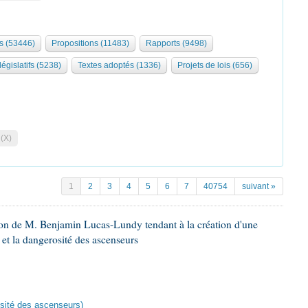
s (53446)
Propositions (11483)
Rapports (9498)
législatifs (5238)
Textes adoptés (1336)
Projets de lois (656)
 (X)
1
2
3
4
5
6
7
40754
suivant »
ion de M. Benjamin Lucas-Lundy tendant à la création d'une
 et la dangerosité des ascenseurs
rosité des ascenseurs)