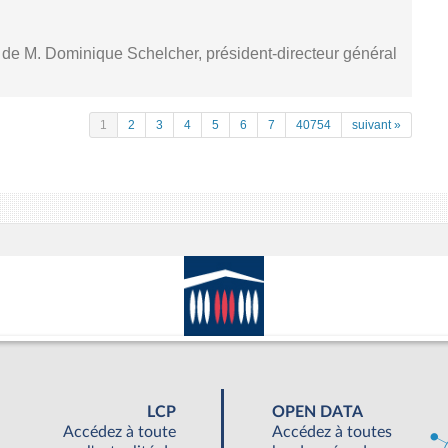
, de M. Dominique Schelcher, président-directeur général
1
2
3
4
5
6
7
40754
suivant »
LCP
OPEN DATA
Accédez à toute
Accédez à toutes