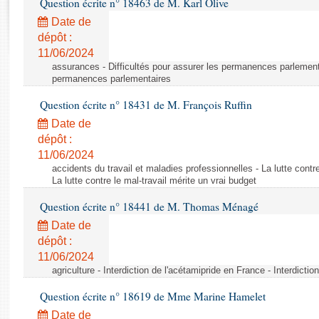
Question écrite n° 18463 de M. Karl Olive
Rapports d'enquête
Rapports législatifs
Date de
dépôt :
Rapports sur l'application des lois
11/06/2024
Baromètre de l’application des lois
assurances - Difficultés pour assurer les permanences parlementa
permanences parlementaires
Dossiers législatifs
Question écrite n° 18431 de M. François Ruffin
Budget et sécurité sociale
Date de
Questions écrites et orales
dépôt :
Comptes rendus des débats
11/06/2024
accidents du travail et maladies professionnelles - La lutte contre
La lutte contre le mal-travail mérite un vrai budget
Question écrite n° 18441 de M. Thomas Ménagé
Date de
dépôt :
11/06/2024
agriculture - Interdiction de l'acétamipride en France - Interdicti
Question écrite n° 18619 de Mme Marine Hamelet
Date de