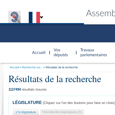
Assemb
Accèder à
la page
Vos
Travaux
Accueil
d'accueil
députés
parlementaires
Vous
Accueil
Recherche sur...
Résultats de la recherche
êtes
Résultats de la recherche
Général
ici
CONNEX
TRAVA
CONNA
DÉC
:
1127494
résultats trouvés
LÉGISLATURE
(Cliquez sur l'un des boutons pour faire un choix
17e législature
Précédentes législatures (X)