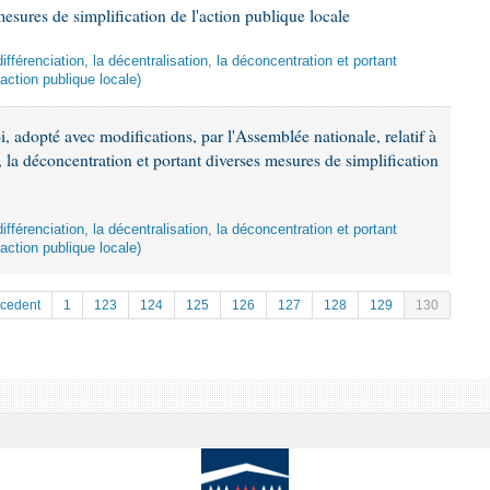
esures de simplification de l'action publique locale
a différenciation, la décentralisation, la déconcentration et portant
action publique locale)
i, adopté avec modifications, par l'Assemblée nationale, relatif à
n, la déconcentration et portant diverses mesures de simplification
a différenciation, la décentralisation, la déconcentration et portant
action publique locale)
écedent
1
123
124
125
126
127
128
129
130