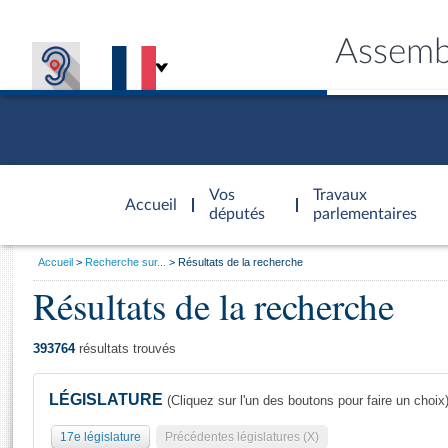
Assemb
Accèder à
la page
Vos
Travaux
Accueil
d'accueil
députés
parlementaires
Vous
Accueil
Recherche sur...
Résultats de la recherche
êtes
Résultats de la recherche
Général
ici
CONNEX
TRAVA
CONNA
DÉC
:
393764
résultats trouvés
LÉGISLATURE
(Cliquez sur l'un des boutons pour faire un choix
17e législature
Précédentes législatures (X)