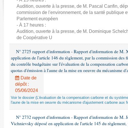
Rapports d'enquête
Audition, ouverte à la presse, de M. Pascal Canfin, dép
Rapports législatifs
commission de l'environnement, de la santé publique et
Rapports sur l'application des lois
Parlement européen
Baromètre de l’application des lois
- À 17 heures :
Audition, ouverte à la presse, de M. Dominique Schelch
de Coopérative U
Dossiers législatifs
Budget et sécurité sociale
N° 2725 rapport d'information - Rapport d'information de M. 
Questions écrites et orales
application de l'article 146 du règlement, par la commission des f
Comptes rendus des débats
du contrôle budgétaire sur l'évaluation de la compensation carbo
quotas d'émission à l'aune de la mise en oeuvre du mécanisme d'
Date de
dépôt :
05/06/2024
Voir le dossier (L'évaluation de la compensation carbone et du systè
l'aune de la mise en oeuvre du mécanisme d'ajustement carbone aux fr
N° 2732 rapport d'information - Rapport d'information de M.
Vichnievsky déposé en application de l'article 145 du règlement, 