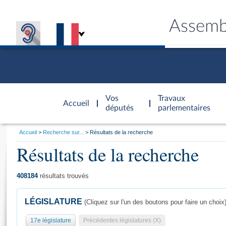
Assemb
Accèder à
la page
Vos
Travaux
Accueil
d'accueil
députés
parlementaires
Vous
Accueil
Recherche sur...
Résultats de la recherche
êtes
Résultats de la recherche
Général
ici
CONNEX
TRAVA
CONNA
DÉC
:
408184
résultats trouvés
LÉGISLATURE
(Cliquez sur l'un des boutons pour faire un choix
17e législature
Précédentes législatures (X)