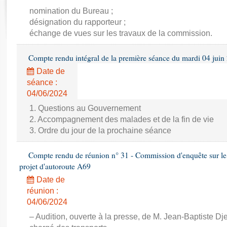
Rapports d'enquête
nomination du Bureau ;
Rapports législatifs
désignation du rapporteur ;
Rapports sur l'application des lois
échange de vues sur les travaux de la commission.
Baromètre de l’application des lois
Compte rendu intégral de la première séance du mardi 04 juin
Dossiers législatifs
Date de
séance :
Budget et sécurité sociale
04/06/2024
Questions écrites et orales
Comptes rendus des débats
1. Questions au Gouvernement
2. Accompagnement des malades et de la fin de vie
3. Ordre du jour de la prochaine séance
Compte rendu de réunion n° 31 - Commission d'enquête sur le 
projet d'autoroute A69
Date de
réunion :
04/06/2024
– Audition, ouverte à la presse, de M. Jean-Baptiste Dj