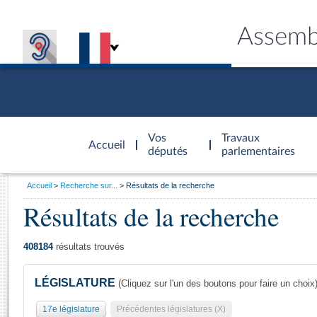
Assemb
Accèder à
la page
Vos
Travaux
Accueil
d'accueil
députés
parlementaires
Vous
Accueil
Recherche sur...
Résultats de la recherche
êtes
Résultats de la recherche
Général
ici
CONNEX
TRAVA
CONNA
DÉC
:
408184
résultats trouvés
LÉGISLATURE
(Cliquez sur l'un des boutons pour faire un choix
17e législature
Précédentes législatures (X)