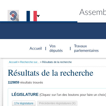
Assemb
Accèder à
la page
Vos
Travaux
Accueil
d'accueil
députés
parlementaires
Vous
Accueil
Recherche sur...
Résultats de la recherche
êtes
Résultats de la recherche
Général
ici
CONNEX
TRAVA
CONNA
DÉC
:
1129859
résultats trouvés
LÉGISLATURE
(Cliquez sur l'un des boutons pour faire un choix
17e législature
Précédentes législatures (X)