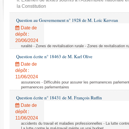
Rapports d'enquête
la Constitution
Rapports législatifs
Rapports sur l'application des lois
Question au Gouvernement n° 1928 de M. Loïc Kervran
Baromètre de l’application des lois
Date de
dépôt :
Dossiers législatifs
20/06/2024
ruralité - Zones de revitalisation rurale - Zones de revitalisation r
Budget et sécurité sociale
Questions écrites et orales
Question écrite n° 18463 de M. Karl Olive
Comptes rendus des débats
Date de
dépôt :
11/06/2024
assurances - Difficultés pour assurer les permanences parlementa
permanences parlementaires
Question écrite n° 18431 de M. François Ruffin
Date de
dépôt :
11/06/2024
accidents du travail et maladies professionnelles - La lutte contre
La lutte contre le mal-travail mérite un vrai budget