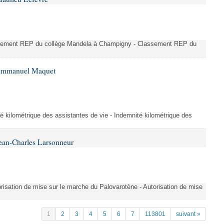
ssement REP du collège Mandela à Champigny - Classement REP du
 Emmanuel Maquet
é kilométrique des assistantes de vie - Indemnité kilométrique des
ean-Charles Larsonneur
isation de mise sur le marche du Palovarotène - Autorisation de mise
1
2
3
4
5
6
7
113801
suivant »