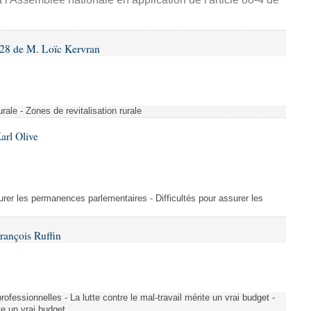
28 de M. Loïc Kervran
rurale - Zones de revitalisation rurale
arl Olive
urer les permanences parlementaires - Difficultés pour assurer les
rançois Ruffin
rofessionnelles - La lutte contre le mal-travail mérite un vrai budget -
ite un vrai budget