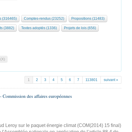
 (316465)
Comptes-rendus (23252)
Propositions (11483)
ts (3882)
Textes adoptés (1336)
Projets de lois (656)
 (X)
1
2
3
4
5
6
7
113801
suivant »
- Commission des affaires européennes
d Leroy sur le paquet énergie climat (COM(2014) 15 final)
 l'Assemblée nationale en application de l'article 88-4 de