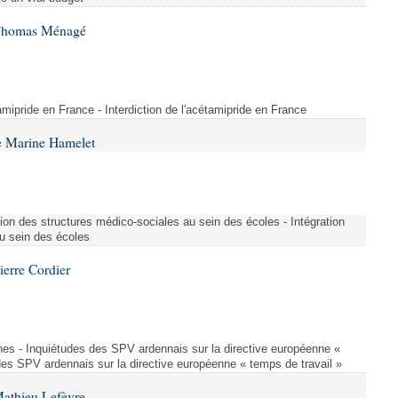
 Thomas Ménagé
étamipride en France - Interdiction de l'acétamipride en France
e Marine Hamelet
ion des structures médico-sociales au sein des écoles - Intégration
u sein des écoles
ierre Cordier
nes - Inquiétudes des SPV ardennais sur la directive européenne «
des SPV ardennais sur la directive européenne « temps de travail »
Mathieu Lefèvre