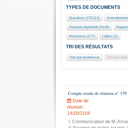
TYPES DE DOCUMENTS
Questions (775112)
Amendements
Dossiers législatifs (5238)
Rappor
Personnes (577)
Lettres (2)
TRI DES RÉSULTATS
Trier par pertinence
Trier par date
Compte rendu de réunion n° 159 
Date de
réunion :
14/10/2104
I. Communication de M. Arnau
II. Examen de textes soumis à