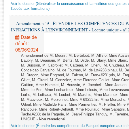
Rapports d'enquête
Voir le dossier (Généraliser la connaissance et la maîtrise des gestes 
Rapports législatifs
l'accès aux formations)
Rapports sur l'application des lois
Amendement n° 9 - ÉTENDRE LES COMPÉTENCES DU
Baromètre de l’application des lois
INFRACTIONS À L’ENVIRONNEMENT - Lecture unique - n° 
Date de
Dossiers législatifs
dépôt :
Budget et sécurité sociale
08/06/2024
Questions écrites et orales
Amendement de M. Meurin, M. Berteloot, M. Allisio, Mme Auzano
Baubry, M. Beaurain, M. Bentz, M. Bilde, M. Blairy, Mme Blanc
Comptes rendus des débats
M. Buisson, M. Cabrolier, M. Catteau, M. Chenu, M. Chudeau
Conceicao Carvalho, M. de Fournas, M. de L&#233;pinau, M. 
M. Dragon, Mme Engrand, M. Falcon, M. Fran&#231;ois, M. Frap
Gillet, M. Girard, M. Gonzalez, Mme Florence Goulet, Mme Grang
Guitton, Mme Hamelet, M. Houssin, M. Jacobelli, Mme Jaouen, 
Mme Le Pen, Mme Lechanteux, Mme Lelouis, Mme Levavasseur,
Lorho, M. Lottiaux, M. Loubet, M. Marchio, Mme Martinez, Mm
M. Mauvieux, M. Meizonnet, Mme M&#233;lin, Mme Menache, M
Odoul, Mme Mathilde Paris, Mme Parmentier, M. Pfeffer, Mme 
Rancoule, Mme Robert-Dehault, Mme Roullaud, Mme Sabatini, 
Tach&#233; de la Pagerie, M. Jean-Philippe Tanguy, M. Taverne, M.
UNIQUE -
Non renseigné
Voir le dossier (Étendre les compétences du Parquet européen aux infr