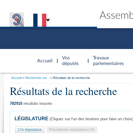
Assemb
Accèder à
la page
Vos
Travaux
Accueil
d'accueil
députés
parlementaires
Vous
Accueil
Recherche sur...
Résultats de la recherche
êtes
Résultats de la recherche
Général
ici
CONNEX
TRAVA
CONNA
DÉC
:
782910
résultats trouvés
LÉGISLATURE
(Cliquez sur l'un des boutons pour faire un choix
17e législature
Précédentes législatures (X)