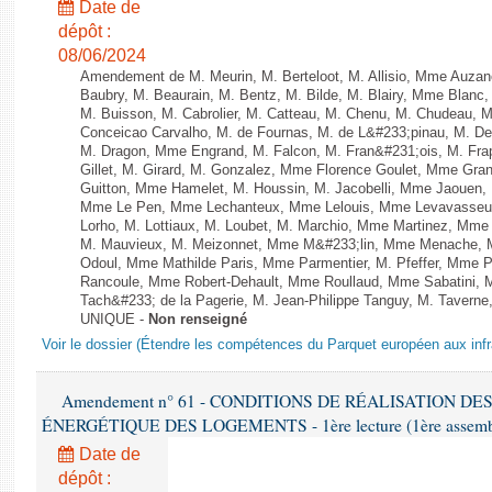
Date de
dépôt :
08/06/2024
Amendement de M. Meurin, M. Berteloot, M. Allisio, Mme Auzano
Baubry, M. Beaurain, M. Bentz, M. Bilde, M. Blairy, Mme Blanc
M. Buisson, M. Cabrolier, M. Catteau, M. Chenu, M. Chudeau
Conceicao Carvalho, M. de Fournas, M. de L&#233;pinau, M. 
M. Dragon, Mme Engrand, M. Falcon, M. Fran&#231;ois, M. Frap
Gillet, M. Girard, M. Gonzalez, Mme Florence Goulet, Mme Grang
Guitton, Mme Hamelet, M. Houssin, M. Jacobelli, Mme Jaouen, 
Mme Le Pen, Mme Lechanteux, Mme Lelouis, Mme Levavasseur,
Lorho, M. Lottiaux, M. Loubet, M. Marchio, Mme Martinez, Mm
M. Mauvieux, M. Meizonnet, Mme M&#233;lin, Mme Menache, M
Odoul, Mme Mathilde Paris, Mme Parmentier, M. Pfeffer, Mme 
Rancoule, Mme Robert-Dehault, Mme Roullaud, Mme Sabatini, 
Tach&#233; de la Pagerie, M. Jean-Philippe Tanguy, M. Taverne, M.
UNIQUE -
Non renseigné
Voir le dossier (Étendre les compétences du Parquet européen aux infr
Amendement n° 61 - CONDITIONS DE RÉALISATION D
ÉNERGÉTIQUE DES LOGEMENTS - 1ère lecture (1ère assemblée
Date de
dépôt :