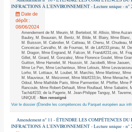
INFRACTIONS À L’ENVIRONNEMENT - Lecture unique - n° 
Date de
dépôt :
08/06/2024
Amendement de M. Meurin, M. Berteloot, M. Allisio, Mme Auzano
Baubry, M. Beaurain, M. Bentz, M. Bilde, M. Blairy, Mme Blanc
M. Buisson, M. Cabrolier, M. Catteau, M. Chenu, M. Chudeau
Conceicao Carvalho, M. de Fournas, M. de L&#233;pinau, M. 
M. Dragon, Mme Engrand, M. Falcon, M. Fran&#231;ois, M. Frap
Gillet, M. Girard, M. Gonzalez, Mme Florence Goulet, Mme Grang
Guitton, Mme Hamelet, M. Houssin, M. Jacobelli, Mme Jaouen, 
Mme Le Pen, Mme Lechanteux, Mme Lelouis, Mme Levavasseur,
Lorho, M. Lottiaux, M. Loubet, M. Marchio, Mme Martinez, Mm
M. Mauvieux, M. Meizonnet, Mme M&#233;lin, Mme Menache, M
Odoul, Mme Mathilde Paris, Mme Parmentier, M. Pfeffer, Mme 
Rancoule, Mme Robert-Dehault, Mme Roullaud, Mme Sabatini, 
Tach&#233; de la Pagerie, M. Jean-Philippe Tanguy, M. Taverne, M.
UNIQUE -
Non renseigné
Voir le dossier (Étendre les compétences du Parquet européen aux infr
Amendement n° 11 - ÉTENDRE LES COMPÉTENCES D
INFRACTIONS À L’ENVIRONNEMENT - Lecture unique - n° 