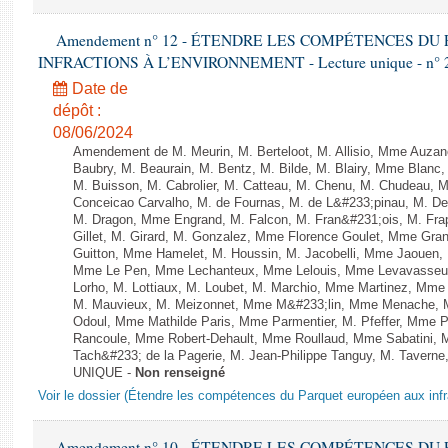
Amendement n° 12 - ÉTENDRE LES COMPÉTENCES D
INFRACTIONS À L’ENVIRONNEMENT - Lecture unique - n° 
Date de
dépôt :
08/06/2024
Amendement de M. Meurin, M. Berteloot, M. Allisio, Mme Auzano
Baubry, M. Beaurain, M. Bentz, M. Bilde, M. Blairy, Mme Blanc
M. Buisson, M. Cabrolier, M. Catteau, M. Chenu, M. Chudeau
Conceicao Carvalho, M. de Fournas, M. de L&#233;pinau, M. 
M. Dragon, Mme Engrand, M. Falcon, M. Fran&#231;ois, M. Frap
Gillet, M. Girard, M. Gonzalez, Mme Florence Goulet, Mme Grang
Guitton, Mme Hamelet, M. Houssin, M. Jacobelli, Mme Jaouen, 
Mme Le Pen, Mme Lechanteux, Mme Lelouis, Mme Levavasseur,
Lorho, M. Lottiaux, M. Loubet, M. Marchio, Mme Martinez, Mm
M. Mauvieux, M. Meizonnet, Mme M&#233;lin, Mme Menache, M
Odoul, Mme Mathilde Paris, Mme Parmentier, M. Pfeffer, Mme 
Rancoule, Mme Robert-Dehault, Mme Roullaud, Mme Sabatini, 
Tach&#233; de la Pagerie, M. Jean-Philippe Tanguy, M. Taverne, M.
UNIQUE -
Non renseigné
Voir le dossier (Étendre les compétences du Parquet européen aux infr
Amendement n° 10 - ÉTENDRE LES COMPÉTENCES D