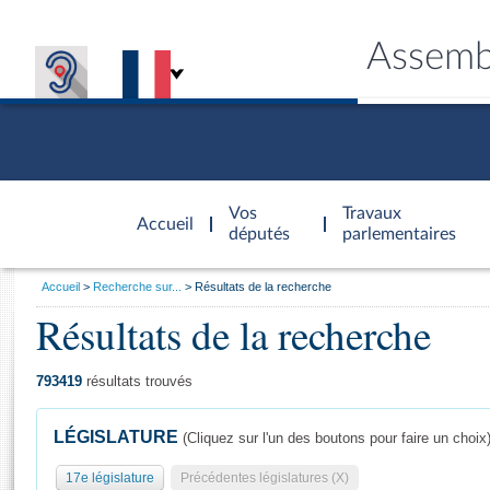
Assemb
Accèder à
la page
Vos
Travaux
Accueil
d'accueil
députés
parlementaires
Vous
Accueil
Recherche sur...
Résultats de la recherche
êtes
Résultats de la recherche
Général
ici
CONNEX
TRAVA
CONNA
DÉC
:
793419
résultats trouvés
LÉGISLATURE
(Cliquez sur l'un des boutons pour faire un choix
17e législature
Précédentes législatures (X)