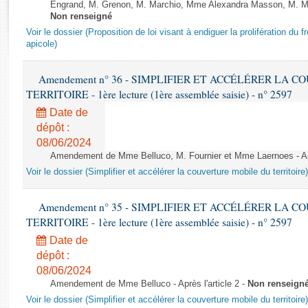
Rapports d'enquête
Engrand, M. Grenon, M. Marchio, Mme Alexandra Masson, M. Meur
Non renseigné
Rapports législatifs
Voir le dossier (Proposition de loi visant à endiguer la prolifération du fr
Rapports sur l'application des lois
apicole)
Baromètre de l’application des lois
Amendement n° 36 - SIMPLIFIER ET ACCÉLÉRER LA 
TERRITOIRE - 1ère lecture (1ère assemblée saisie) - n° 2597
Dossiers législatifs
Budget et sécurité sociale
Date de
dépôt :
Questions écrites et orales
08/06/2024
Comptes rendus des débats
Amendement de Mme Belluco, M. Fournier et Mme Laernoes - Aprè
Voir le dossier (Simplifier et accélérer la couverture mobile du territoire)
Amendement n° 35 - SIMPLIFIER ET ACCÉLÉRER LA 
TERRITOIRE - 1ère lecture (1ère assemblée saisie) - n° 2597
Date de
dépôt :
08/06/2024
Amendement de Mme Belluco - Après l'article 2 -
Non renseign
Voir le dossier (Simplifier et accélérer la couverture mobile du territoire)