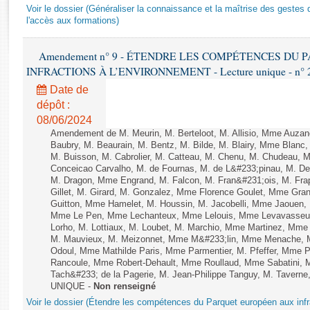
Rapports d'enquête
Voir le dossier (Généraliser la connaissance et la maîtrise des gestes 
Rapports législatifs
l'accès aux formations)
Rapports sur l'application des lois
Amendement n° 9 - ÉTENDRE LES COMPÉTENCES DU
Baromètre de l’application des lois
INFRACTIONS À L’ENVIRONNEMENT - Lecture unique - n° 
Date de
Dossiers législatifs
dépôt :
Budget et sécurité sociale
08/06/2024
Questions écrites et orales
Amendement de M. Meurin, M. Berteloot, M. Allisio, Mme Auzano
Baubry, M. Beaurain, M. Bentz, M. Bilde, M. Blairy, Mme Blanc
Comptes rendus des débats
M. Buisson, M. Cabrolier, M. Catteau, M. Chenu, M. Chudeau
Conceicao Carvalho, M. de Fournas, M. de L&#233;pinau, M. 
M. Dragon, Mme Engrand, M. Falcon, M. Fran&#231;ois, M. Frap
Gillet, M. Girard, M. Gonzalez, Mme Florence Goulet, Mme Grang
Guitton, Mme Hamelet, M. Houssin, M. Jacobelli, Mme Jaouen, 
Mme Le Pen, Mme Lechanteux, Mme Lelouis, Mme Levavasseur,
Lorho, M. Lottiaux, M. Loubet, M. Marchio, Mme Martinez, Mm
M. Mauvieux, M. Meizonnet, Mme M&#233;lin, Mme Menache, M
Odoul, Mme Mathilde Paris, Mme Parmentier, M. Pfeffer, Mme 
Rancoule, Mme Robert-Dehault, Mme Roullaud, Mme Sabatini, 
Tach&#233; de la Pagerie, M. Jean-Philippe Tanguy, M. Taverne, M.
UNIQUE -
Non renseigné
Voir le dossier (Étendre les compétences du Parquet européen aux infr