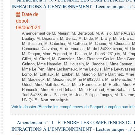
INFRACTIONS À L’ENVIRONNEMENT - Lecture unique - n° 
Date de
dépôt :
08/06/2024
Amendement de M. Meurin, M. Berteloot, M. Allisio, Mme Auzano
Baubry, M. Beaurain, M. Bentz, M. Bilde, M. Blairy, Mme Blanc
M. Buisson, M. Cabrolier, M. Catteau, M. Chenu, M. Chudeau
Conceicao Carvalho, M. de Fournas, M. de L&#233;pinau, M. 
M. Dragon, Mme Engrand, M. Falcon, M. Fran&#231;ois, M. Frap
Gillet, M. Girard, M. Gonzalez, Mme Florence Goulet, Mme Grang
Guitton, Mme Hamelet, M. Houssin, M. Jacobelli, Mme Jaouen, 
Mme Le Pen, Mme Lechanteux, Mme Lelouis, Mme Levavasseur,
Lorho, M. Lottiaux, M. Loubet, M. Marchio, Mme Martinez, Mm
M. Mauvieux, M. Meizonnet, Mme M&#233;lin, Mme Menache, M
Odoul, Mme Mathilde Paris, Mme Parmentier, M. Pfeffer, Mme 
Rancoule, Mme Robert-Dehault, Mme Roullaud, Mme Sabatini, 
Tach&#233; de la Pagerie, M. Jean-Philippe Tanguy, M. Taverne, M.
UNIQUE -
Non renseigné
Voir le dossier (Étendre les compétences du Parquet européen aux infr
Amendement n° 11 - ÉTENDRE LES COMPÉTENCES D
INFRACTIONS À L’ENVIRONNEMENT - Lecture unique - n° 