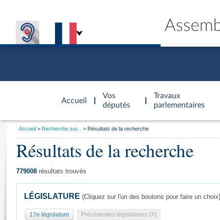
Assemb
Accèder à
la page
Vos
Travaux
Accueil
d'accueil
députés
parlementaires
Vous
Accueil
Recherche sur...
Résultats de la recherche
êtes
Résultats de la recherche
Général
ici
CONNEX
TRAVA
CONNA
DÉC
:
779008
résultats trouvés
LÉGISLATURE
(Cliquez sur l'un des boutons pour faire un choix
17e législature
Précédentes législatures (X)