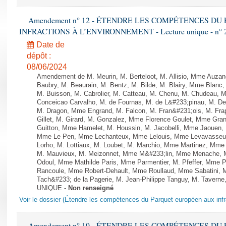
Amendement n° 12 - ÉTENDRE LES COMPÉTENCES D
INFRACTIONS À L’ENVIRONNEMENT - Lecture unique - n° 
Date de
dépôt :
08/06/2024
Amendement de M. Meurin, M. Berteloot, M. Allisio, Mme Auzano
Baubry, M. Beaurain, M. Bentz, M. Bilde, M. Blairy, Mme Blanc
M. Buisson, M. Cabrolier, M. Catteau, M. Chenu, M. Chudeau
Conceicao Carvalho, M. de Fournas, M. de L&#233;pinau, M. 
M. Dragon, Mme Engrand, M. Falcon, M. Fran&#231;ois, M. Frap
Gillet, M. Girard, M. Gonzalez, Mme Florence Goulet, Mme Grang
Guitton, Mme Hamelet, M. Houssin, M. Jacobelli, Mme Jaouen, 
Mme Le Pen, Mme Lechanteux, Mme Lelouis, Mme Levavasseur,
Lorho, M. Lottiaux, M. Loubet, M. Marchio, Mme Martinez, Mm
M. Mauvieux, M. Meizonnet, Mme M&#233;lin, Mme Menache, M
Odoul, Mme Mathilde Paris, Mme Parmentier, M. Pfeffer, Mme 
Rancoule, Mme Robert-Dehault, Mme Roullaud, Mme Sabatini, 
Tach&#233; de la Pagerie, M. Jean-Philippe Tanguy, M. Taverne, M.
UNIQUE -
Non renseigné
Voir le dossier (Étendre les compétences du Parquet européen aux infr
Amendement n° 10 - ÉTENDRE LES COMPÉTENCES D