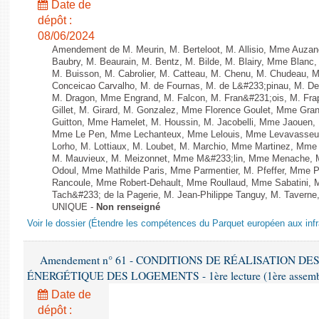
Date de
dépôt :
08/06/2024
Amendement de M. Meurin, M. Berteloot, M. Allisio, Mme Auzano
Baubry, M. Beaurain, M. Bentz, M. Bilde, M. Blairy, Mme Blanc
M. Buisson, M. Cabrolier, M. Catteau, M. Chenu, M. Chudeau
Conceicao Carvalho, M. de Fournas, M. de L&#233;pinau, M. 
M. Dragon, Mme Engrand, M. Falcon, M. Fran&#231;ois, M. Frap
Gillet, M. Girard, M. Gonzalez, Mme Florence Goulet, Mme Grang
Guitton, Mme Hamelet, M. Houssin, M. Jacobelli, Mme Jaouen, 
Mme Le Pen, Mme Lechanteux, Mme Lelouis, Mme Levavasseur,
Lorho, M. Lottiaux, M. Loubet, M. Marchio, Mme Martinez, Mm
M. Mauvieux, M. Meizonnet, Mme M&#233;lin, Mme Menache, M
Odoul, Mme Mathilde Paris, Mme Parmentier, M. Pfeffer, Mme 
Rancoule, Mme Robert-Dehault, Mme Roullaud, Mme Sabatini, 
Tach&#233; de la Pagerie, M. Jean-Philippe Tanguy, M. Taverne, M.
UNIQUE -
Non renseigné
Voir le dossier (Étendre les compétences du Parquet européen aux infr
Amendement n° 61 - CONDITIONS DE RÉALISATION D
ÉNERGÉTIQUE DES LOGEMENTS - 1ère lecture (1ère assemblée
Date de
dépôt :