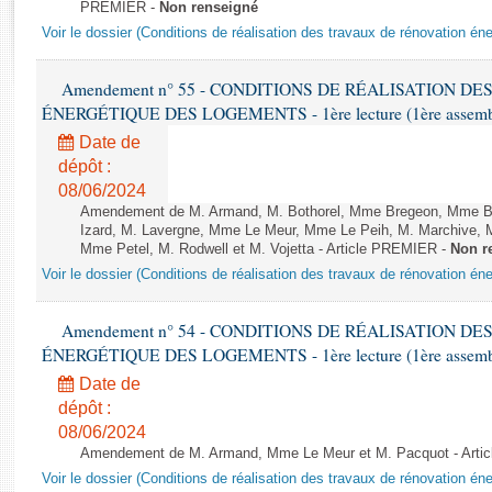
Rapports d'enquête
PREMIER -
Non renseigné
Rapports législatifs
Voir le dossier (Conditions de réalisation des travaux de rénovation é
Rapports sur l'application des lois
Amendement n° 55 - CONDITIONS DE RÉALISATION D
Baromètre de l’application des lois
ÉNERGÉTIQUE DES LOGEMENTS - 1ère lecture (1ère assemblée
Date de
Dossiers législatifs
dépôt :
Budget et sécurité sociale
08/06/2024
Questions écrites et orales
Amendement de M. Armand, M. Bothorel, Mme Bregeon, Mme Buff
Izard, M. Lavergne, Mme Le Meur, Mme Le Peih, M. Marchive,
Comptes rendus des débats
Mme Petel, M. Rodwell et M. Vojetta - Article PREMIER -
Non r
Voir le dossier (Conditions de réalisation des travaux de rénovation é
Amendement n° 54 - CONDITIONS DE RÉALISATION D
ÉNERGÉTIQUE DES LOGEMENTS - 1ère lecture (1ère assemblée
Date de
dépôt :
08/06/2024
Amendement de M. Armand, Mme Le Meur et M. Pacquot - Arti
Voir le dossier (Conditions de réalisation des travaux de rénovation é