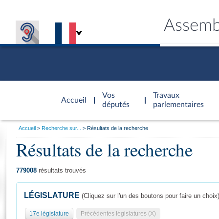
Assemb
Accèder à
la page
Vos
Travaux
Accueil
d'accueil
députés
parlementaires
Vous
Accueil
Recherche sur...
Résultats de la recherche
êtes
Résultats de la recherche
Général
ici
CONNEX
TRAVA
CONNA
DÉC
:
779008
résultats trouvés
LÉGISLATURE
(Cliquez sur l'un des boutons pour faire un choix
17e législature
Précédentes législatures (X)