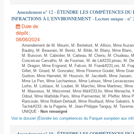
Amendement n° 12 - ÉTENDRE LES COMPÉTENCES D
INFRACTIONS À L’ENVIRONNEMENT - Lecture unique - n° 
Date de
dépôt :
08/06/2024
Amendement de M. Meurin, M. Berteloot, M. Allisio, Mme Auzano
Baubry, M. Beaurain, M. Bentz, M. Bilde, M. Blairy, Mme Blanc
M. Buisson, M. Cabrolier, M. Catteau, M. Chenu, M. Chudeau
Conceicao Carvalho, M. de Fournas, M. de L&#233;pinau, M. 
M. Dragon, Mme Engrand, M. Falcon, M. Fran&#231;ois, M. Frap
Gillet, M. Girard, M. Gonzalez, Mme Florence Goulet, Mme Grang
Guitton, Mme Hamelet, M. Houssin, M. Jacobelli, Mme Jaouen, 
Mme Le Pen, Mme Lechanteux, Mme Lelouis, Mme Levavasseur,
Lorho, M. Lottiaux, M. Loubet, M. Marchio, Mme Martinez, Mm
M. Mauvieux, M. Meizonnet, Mme M&#233;lin, Mme Menache, M
Odoul, Mme Mathilde Paris, Mme Parmentier, M. Pfeffer, Mme 
Rancoule, Mme Robert-Dehault, Mme Roullaud, Mme Sabatini, 
Tach&#233; de la Pagerie, M. Jean-Philippe Tanguy, M. Taverne, M.
UNIQUE -
Non renseigné
Voir le dossier (Étendre les compétences du Parquet européen aux infr
Amendement n° 10 - ÉTENDRE LES COMPÉTENCES D