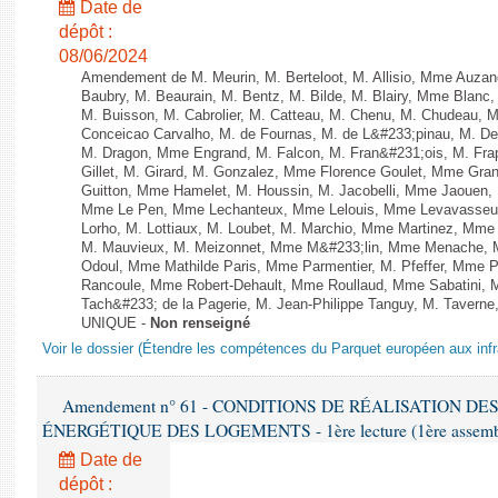
Date de
dépôt :
08/06/2024
Amendement de M. Meurin, M. Berteloot, M. Allisio, Mme Auzano
Baubry, M. Beaurain, M. Bentz, M. Bilde, M. Blairy, Mme Blanc
M. Buisson, M. Cabrolier, M. Catteau, M. Chenu, M. Chudeau
Conceicao Carvalho, M. de Fournas, M. de L&#233;pinau, M. 
M. Dragon, Mme Engrand, M. Falcon, M. Fran&#231;ois, M. Frap
Gillet, M. Girard, M. Gonzalez, Mme Florence Goulet, Mme Grang
Guitton, Mme Hamelet, M. Houssin, M. Jacobelli, Mme Jaouen, 
Mme Le Pen, Mme Lechanteux, Mme Lelouis, Mme Levavasseur,
Lorho, M. Lottiaux, M. Loubet, M. Marchio, Mme Martinez, Mm
M. Mauvieux, M. Meizonnet, Mme M&#233;lin, Mme Menache, M
Odoul, Mme Mathilde Paris, Mme Parmentier, M. Pfeffer, Mme 
Rancoule, Mme Robert-Dehault, Mme Roullaud, Mme Sabatini, 
Tach&#233; de la Pagerie, M. Jean-Philippe Tanguy, M. Taverne, M.
UNIQUE -
Non renseigné
Voir le dossier (Étendre les compétences du Parquet européen aux infr
Amendement n° 61 - CONDITIONS DE RÉALISATION D
ÉNERGÉTIQUE DES LOGEMENTS - 1ère lecture (1ère assemblée
Date de
dépôt :