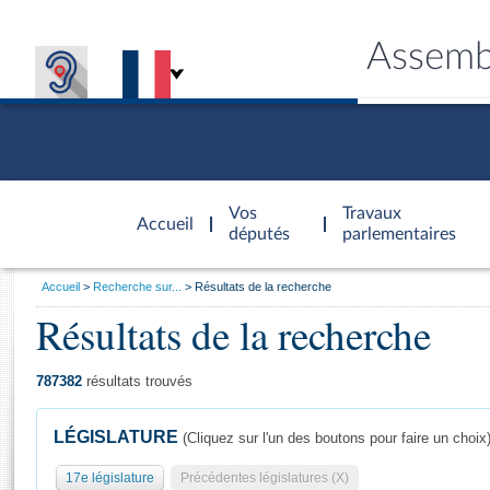
Assemb
Accèder à
la page
Vos
Travaux
Accueil
d'accueil
députés
parlementaires
Vous
Accueil
Recherche sur...
Résultats de la recherche
êtes
Résultats de la recherche
Général
ici
CONNEX
TRAVA
CONNA
DÉC
:
787382
résultats trouvés
LÉGISLATURE
(Cliquez sur l'un des boutons pour faire un choix
17e législature
Précédentes législatures (X)