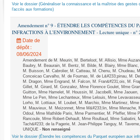
Rapports d'enquête
Voir le dossier (Généraliser la connaissance et la maîtrise des gestes 
Rapports législatifs
l'accès aux formations)
Rapports sur l'application des lois
Amendement n° 9 - ÉTENDRE LES COMPÉTENCES DU
Baromètre de l’application des lois
INFRACTIONS À L’ENVIRONNEMENT - Lecture unique - n° 
Date de
Dossiers législatifs
dépôt :
Budget et sécurité sociale
08/06/2024
Questions écrites et orales
Amendement de M. Meurin, M. Berteloot, M. Allisio, Mme Auzano
Baubry, M. Beaurain, M. Bentz, M. Bilde, M. Blairy, Mme Blanc
Comptes rendus des débats
M. Buisson, M. Cabrolier, M. Catteau, M. Chenu, M. Chudeau
Conceicao Carvalho, M. de Fournas, M. de L&#233;pinau, M. 
M. Dragon, Mme Engrand, M. Falcon, M. Fran&#231;ois, M. Frap
Gillet, M. Girard, M. Gonzalez, Mme Florence Goulet, Mme Grang
Guitton, Mme Hamelet, M. Houssin, M. Jacobelli, Mme Jaouen, 
Mme Le Pen, Mme Lechanteux, Mme Lelouis, Mme Levavasseur,
Lorho, M. Lottiaux, M. Loubet, M. Marchio, Mme Martinez, Mm
M. Mauvieux, M. Meizonnet, Mme M&#233;lin, Mme Menache, M
Odoul, Mme Mathilde Paris, Mme Parmentier, M. Pfeffer, Mme 
Rancoule, Mme Robert-Dehault, Mme Roullaud, Mme Sabatini, 
Tach&#233; de la Pagerie, M. Jean-Philippe Tanguy, M. Taverne, M.
UNIQUE -
Non renseigné
Voir le dossier (Étendre les compétences du Parquet européen aux infr