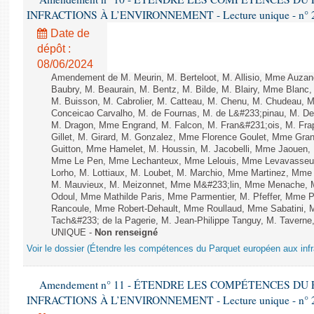
INFRACTIONS À L’ENVIRONNEMENT - Lecture unique - n° 
Date de
dépôt :
08/06/2024
Amendement de M. Meurin, M. Berteloot, M. Allisio, Mme Auzano
Baubry, M. Beaurain, M. Bentz, M. Bilde, M. Blairy, Mme Blanc
M. Buisson, M. Cabrolier, M. Catteau, M. Chenu, M. Chudeau
Conceicao Carvalho, M. de Fournas, M. de L&#233;pinau, M. 
M. Dragon, Mme Engrand, M. Falcon, M. Fran&#231;ois, M. Frap
Gillet, M. Girard, M. Gonzalez, Mme Florence Goulet, Mme Grang
Guitton, Mme Hamelet, M. Houssin, M. Jacobelli, Mme Jaouen, 
Mme Le Pen, Mme Lechanteux, Mme Lelouis, Mme Levavasseur,
Lorho, M. Lottiaux, M. Loubet, M. Marchio, Mme Martinez, Mm
M. Mauvieux, M. Meizonnet, Mme M&#233;lin, Mme Menache, M
Odoul, Mme Mathilde Paris, Mme Parmentier, M. Pfeffer, Mme 
Rancoule, Mme Robert-Dehault, Mme Roullaud, Mme Sabatini, 
Tach&#233; de la Pagerie, M. Jean-Philippe Tanguy, M. Taverne, M.
UNIQUE -
Non renseigné
Voir le dossier (Étendre les compétences du Parquet européen aux infr
Amendement n° 11 - ÉTENDRE LES COMPÉTENCES D
INFRACTIONS À L’ENVIRONNEMENT - Lecture unique - n° 