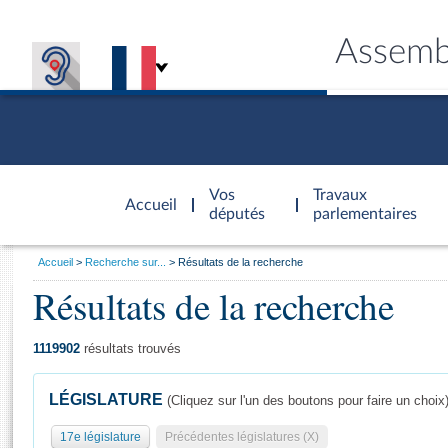
Assemb
Accèder à
la page
Vos
Travaux
Accueil
d'accueil
députés
parlementaires
Vous
Accueil
Recherche sur...
Résultats de la recherche
êtes
Résultats de la recherche
Général
ici
CONNEX
TRAVA
CONNA
DÉC
:
1119902
résultats trouvés
LÉGISLATURE
(Cliquez sur l'un des boutons pour faire un choix
17e législature
Précédentes législatures (X)