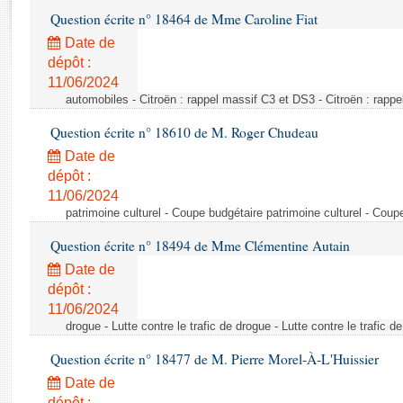
Rapports d'enquête
Question écrite n° 18464 de Mme Caroline Fiat
Rapports législatifs
Date de
Rapports sur l'application des lois
dépôt :
Baromètre de l’application des lois
11/06/2024
automobiles - Citroën : rappel massif C3 et DS3 - Citroën : rapp
Dossiers législatifs
Question écrite n° 18610 de M. Roger Chudeau
Budget et sécurité sociale
Date de
Questions écrites et orales
dépôt :
Comptes rendus des débats
11/06/2024
patrimoine culturel - Coupe budgétaire patrimoine culturel - Coup
Question écrite n° 18494 de Mme Clémentine Autain
Date de
dépôt :
11/06/2024
drogue - Lutte contre le trafic de drogue - Lutte contre le trafic d
Question écrite n° 18477 de M. Pierre Morel-À-L'Huissier
Date de
dépôt :