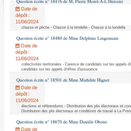
Question écrite n° 18476 de M. Pierre Morel-À-L'Huissier
Rapports d'enquête
Rapports législatifs
Date de
dépôt :
Rapports sur l'application des lois
11/06/2024
Baromètre de l’application des lois
chasse et pêche - Chasse à la tendelle - Chasse à la tendelle
Question écrite n° 18480 de Mme Delphine Lingemann
Dossiers législatifs
Date de
Budget et sécurité sociale
dépôt :
Questions écrites et orales
11/06/2024
Comptes rendus des débats
collectivités territoriales - Carence de candidats sur les appels 
candidats sur les appels d'offres d'assurance
Question écrite n° 18501 de Mme Mathilde Hignet
Date de
dépôt :
11/06/2024
élections et référendums - Distribution des plis électoraux et con
Distribution des plis électoraux et conditions de travail à La Post
Question écrite n° 18670 de Mme Danièle Obono
Date de