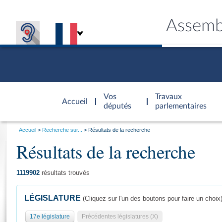
Assemb
Accèder à
la page
Vos
Travaux
Accueil
d'accueil
députés
parlementaires
Vous
Accueil
Recherche sur...
Résultats de la recherche
êtes
Résultats de la recherche
Général
ici
CONNEX
TRAVA
CONNA
DÉC
:
1119902
résultats trouvés
LÉGISLATURE
(Cliquez sur l'un des boutons pour faire un choix
17e législature
Précédentes législatures (X)