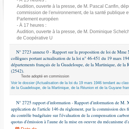
Rapports d'enquête
Audition, ouverte à la presse, de M. Pascal Canfin, dép
Rapports législatifs
commission de l'environnement, de la santé publique et
Rapports sur l'application des lois
Parlement européen
Baromètre de l’application des lois
- À 17 heures :
Audition, ouverte à la presse, de M. Dominique Schelch
de Coopérative U
Dossiers législatifs
Budget et sécurité sociale
N° 2723 annexe 0 - Rapport sur la proposition de loi de Mme Na
Questions écrites et orales
collègues portant actualisation de la loi n° 46-451 du 19 mars 
Comptes rendus des débats
départements français de la Guadeloupe, de la Martinique, de la 
(2542).
Texte adopté en commission
Voir le dossier (Actualisation de la loi du 19 mars 1946 tendant au 
de la Guadeloupe, de la Martinique, de la Réunion et de la Guyane fran
N° 2725 rapport d'information - Rapport d'information de M. 
application de l'article 146 du règlement, par la commission des f
du contrôle budgétaire sur l'évaluation de la compensation carbo
quotas d'émission à l'aune de la mise en oeuvre du mécanisme d'