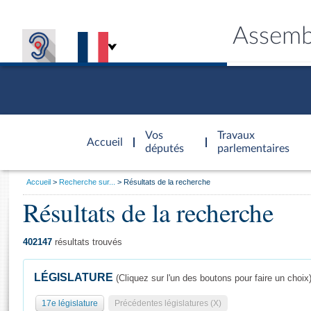
Assemb
Accèder à
la page
Vos
Travaux
Accueil
d'accueil
députés
parlementaires
Vous
Accueil
Recherche sur...
Résultats de la recherche
êtes
Résultats de la recherche
Général
ici
CONNEX
TRAVA
CONNA
DÉC
:
402147
résultats trouvés
LÉGISLATURE
(Cliquez sur l'un des boutons pour faire un choix
17e législature
Précédentes législatures (X)