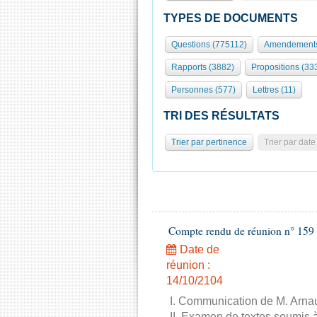
TYPES DE DOCUMENTS
Questions (775112)
Amendements
Rapports (3882)
Propositions (33
Personnes (577)
Lettres (11)
TRI DES RÉSULTATS
Trier par pertinence
Trier par date
Compte rendu de réunion n° 159 
Date de
réunion :
14/10/2104
I. Communication de M. Arnau
II. Examen de textes soumis à