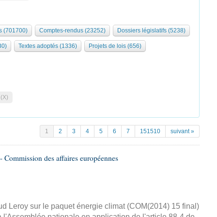
 (701700)
Comptes-rendus (23252)
Dossiers législatifs (5238)
30)
Textes adoptés (1336)
Projets de lois (656)
 (X)
1
2
3
4
5
6
7
151510
suivant »
- Commission des affaires européennes
d Leroy sur le paquet énergie climat (COM(2014) 15 final)
 l'Assemblée nationale en application de l'article 88-4 de