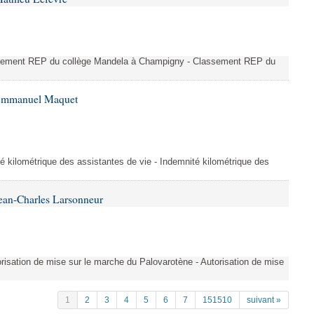
ssement REP du collège Mandela à Champigny - Classement REP du
 Emmanuel Maquet
é kilométrique des assistantes de vie - Indemnité kilométrique des
ean-Charles Larsonneur
isation de mise sur le marche du Palovarotène - Autorisation de mise
1
2
3
4
5
6
7
151510
suivant »