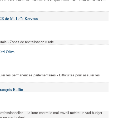
28 de M. Loïc Kervran
rurale - Zones de revitalisation rurale
arl Olive
urer les permanences parlementaires - Difficultés pour assurer les
rançois Ruffin
rofessionnelles - La lutte contre le mal-travail mérite un vrai budget -
ite un vrai budget