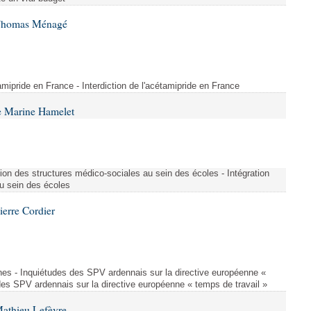
 Thomas Ménagé
étamipride en France - Interdiction de l'acétamipride en France
e Marine Hamelet
ion des structures médico-sociales au sein des écoles - Intégration
u sein des écoles
ierre Cordier
nes - Inquiétudes des SPV ardennais sur la directive européenne «
des SPV ardennais sur la directive européenne « temps de travail »
Mathieu Lefèvre