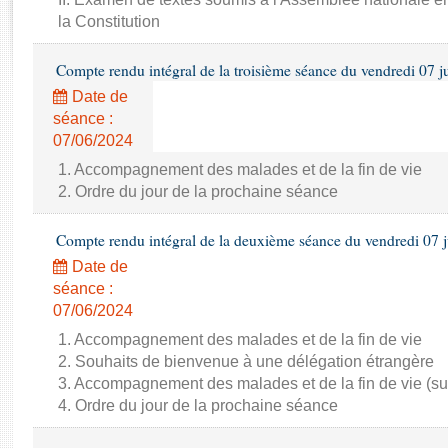
Rapports d'enquête
la Constitution
Rapports législatifs
Rapports sur l'application des lois
Compte rendu intégral de la troisième séance du vendredi 07 j
Baromètre de l’application des lois
Date de
séance :
Dossiers législatifs
07/06/2024
Budget et sécurité sociale
1. Accompagnement des malades et de la fin de vie
Questions écrites et orales
2. Ordre du jour de la prochaine séance
Comptes rendus des débats
Compte rendu intégral de la deuxième séance du vendredi 07 
Date de
séance :
07/06/2024
1. Accompagnement des malades et de la fin de vie
2. Souhaits de bienvenue à une délégation étrangère
3. Accompagnement des malades et de la fin de vie (su
4. Ordre du jour de la prochaine séance