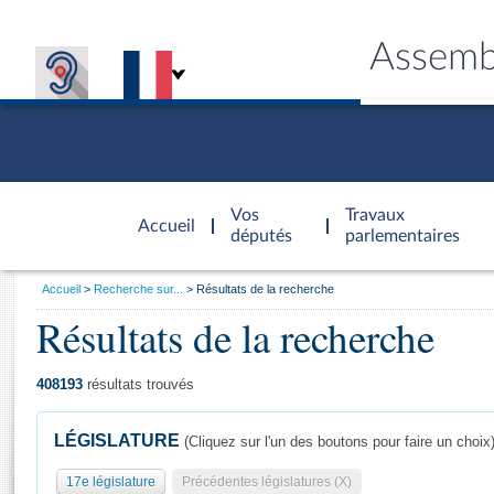
Assemb
Accèder à
la page
Vos
Travaux
Accueil
d'accueil
députés
parlementaires
Vous
Accueil
Recherche sur...
Résultats de la recherche
êtes
Résultats de la recherche
Général
ici
CONNEX
TRAVA
CONNA
DÉC
:
408193
résultats trouvés
LÉGISLATURE
(Cliquez sur l'un des boutons pour faire un choix
17e législature
Précédentes législatures (X)