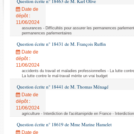
Question écrite n° 18463 de M. Karl Olive
Rapports d'enquête
Rapports législatifs
Date de
dépôt :
Rapports sur l'application des lois
11/06/2024
Baromètre de l’application des lois
assurances - Difficultés pour assurer les permanences parlementa
permanences parlementaires
Dossiers législatifs
Question écrite n° 18431 de M. François Ruffin
Budget et sécurité sociale
Date de
Questions écrites et orales
dépôt :
Comptes rendus des débats
11/06/2024
accidents du travail et maladies professionnelles - La lutte contre
La lutte contre le mal-travail mérite un vrai budget
Question écrite n° 18441 de M. Thomas Ménagé
Date de
dépôt :
11/06/2024
agriculture - Interdiction de l'acétamipride en France - Interdicti
Question écrite n° 18619 de Mme Marine Hamelet
Date de