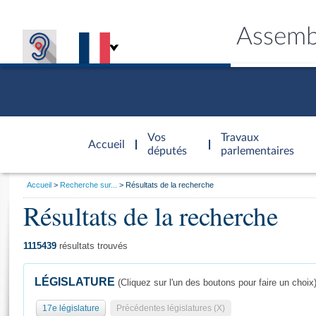
Assemb
Accèder à
la page
Vos
Travaux
Accueil
d'accueil
députés
parlementaires
Vous
Accueil
Recherche sur...
Résultats de la recherche
êtes
Résultats de la recherche
Général
ici
CONNEX
TRAVA
CONNA
DÉC
:
1115439
résultats trouvés
LÉGISLATURE
(Cliquez sur l'un des boutons pour faire un choix
17e législature
Précédentes législatures (X)