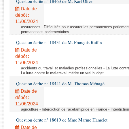
Question écrite n° 18463 de M. Karl Olive
Rapports d'enquête
Rapports législatifs
Date de
dépôt :
Rapports sur l'application des lois
11/06/2024
Baromètre de l’application des lois
assurances - Difficultés pour assurer les permanences parlementa
permanences parlementaires
Dossiers législatifs
Question écrite n° 18431 de M. François Ruffin
Budget et sécurité sociale
Date de
Questions écrites et orales
dépôt :
Comptes rendus des débats
11/06/2024
accidents du travail et maladies professionnelles - La lutte contre
La lutte contre le mal-travail mérite un vrai budget
Question écrite n° 18441 de M. Thomas Ménagé
Date de
dépôt :
11/06/2024
agriculture - Interdiction de l'acétamipride en France - Interdicti
Question écrite n° 18619 de Mme Marine Hamelet
Date de