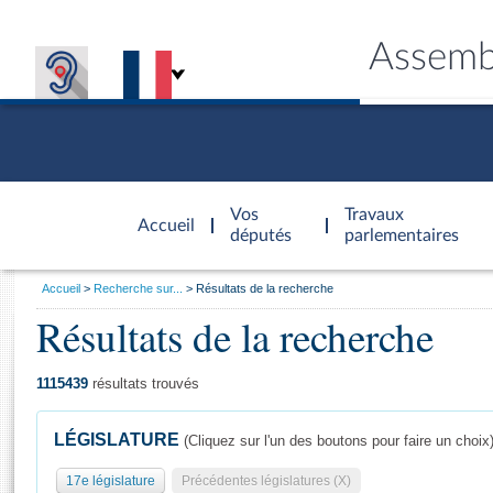
Assemb
Accèder à
la page
Vos
Travaux
Accueil
d'accueil
députés
parlementaires
Vous
Accueil
Recherche sur...
Résultats de la recherche
êtes
Résultats de la recherche
Général
ici
CONNEX
TRAVA
CONNA
DÉC
:
1115439
résultats trouvés
LÉGISLATURE
(Cliquez sur l'un des boutons pour faire un choix
17e législature
Précédentes législatures (X)