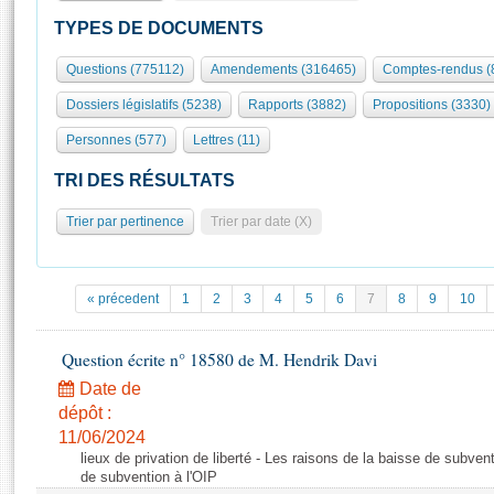
S'id
Présidence
Séance publique
Rôle et pouvoirs de l'Assemblée
Visiter l'Assemblée
TYPES DE DOCUMENTS
Fiches « Connaissance de l’Assemblée »
577 députés
Commissions et autres organes
Visite virtuelle du palais Bourbon
Questions (775112)
Amendements (316465)
Comptes-rendus (
Organisation de l'Assemblée
Groupes politiques
Europe et International
Assister à une séance
Mot
Dossiers législatifs (5238)
Rapports (3882)
Propositions (3330)
Présidence
Conférence des Présidents
Bureau
Collège des Ques
Élections législatives
Contrôle et évaluation
Accès des chercheurs à l’Assemblée
Personnes (577)
Lettres (11)
Congrès
Les évènements
S'inscrire
TRI DES RÉSULTATS
Pétitions
Statistiques et chiffres clés
Trier par pertinence
Trier par date (X)
Transparence et déontologie
Vous n'ave
Patrimoine
E
Documents de référence
La Bibliothèque
( Constitution | Règlement de l'Assemblée ... )
Documents parlementaires
« précedent
1
2
3
4
5
6
7
8
9
10
Les archives
Projets de loi
Contacts et plan d'accès
Propositions de loi
Question écrite n° 18580 de M. Hendrik Davi
Histoire
Photos libres de droit
Amendements
Date de
Juniors
Textes adoptés
dépôt :
Anciennes législatures
11/06/2024
lieux de privation de liberté - Les raisons de la baisse de subven
Liens vers les sites publics
Rapports d'information
de subvention à l'OIP