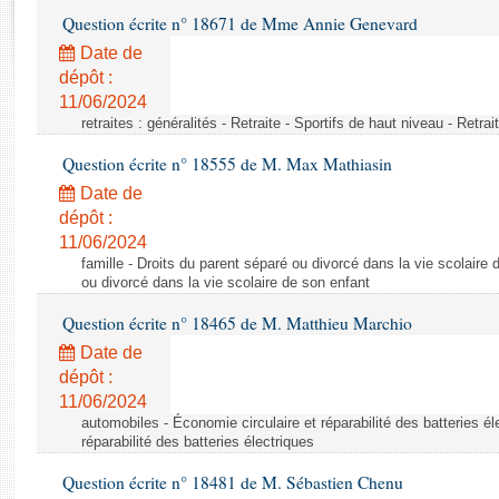
Rapports d'enquête
Question écrite n° 18671 de Mme Annie Genevard
Rapports législatifs
Date de
Rapports sur l'application des lois
dépôt :
Baromètre de l’application des lois
11/06/2024
retraites : généralités - Retraite - Sportifs de haut niveau - Retra
Dossiers législatifs
Question écrite n° 18555 de M. Max Mathiasin
Budget et sécurité sociale
Date de
Questions écrites et orales
dépôt :
Comptes rendus des débats
11/06/2024
famille - Droits du parent séparé ou divorcé dans la vie scolaire 
ou divorcé dans la vie scolaire de son enfant
Question écrite n° 18465 de M. Matthieu Marchio
Date de
dépôt :
11/06/2024
automobiles - Économie circulaire et réparabilité des batteries él
réparabilité des batteries électriques
Question écrite n° 18481 de M. Sébastien Chenu