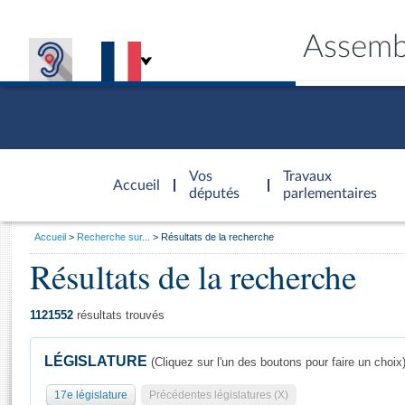
Assemb
Accèder à
la page
Vos
Travaux
Accueil
d'accueil
députés
parlementaires
Vous
Accueil
Recherche sur...
Résultats de la recherche
êtes
Résultats de la recherche
Général
ici
CONNEX
TRAVA
CONNA
DÉC
:
1121552
résultats trouvés
LÉGISLATURE
(Cliquez sur l'un des boutons pour faire un choix
17e législature
Précédentes législatures (X)