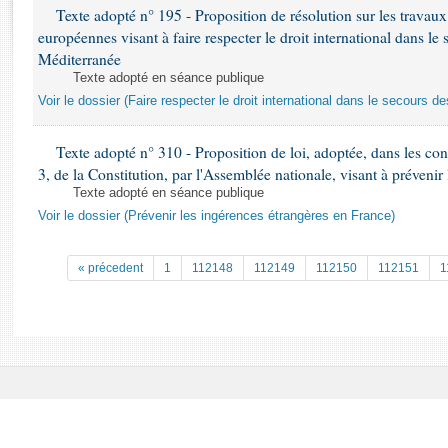
Rapports d'enquête
Texte adopté n° 195 - Proposition de résolution sur les travaux 
Rapports législatifs
européennes visant à faire respecter le droit international dans l
Rapports sur l'application des lois
Méditerranée
Texte adopté en séance publique
Baromètre de l’application des lois
Voir le dossier (Faire respecter le droit international dans le secours 
Dossiers législatifs
Texte adopté n° 310 - Proposition de loi, adoptée, dans les cond
Budget et sécurité sociale
3, de la Constitution, par l'Assemblée nationale, visant à préveni
Questions écrites et orales
Texte adopté en séance publique
Comptes rendus des débats
Voir le dossier (Prévenir les ingérences étrangères en France)
« précedent
1
112148
112149
112150
112151
1