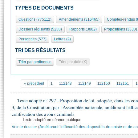
S'id
Présidence
Séance publique
Rôle et pouvoirs de l'Assemblée
Visiter l'Assemblée
TYPES DE DOCUMENTS
Fiches « Connaissance de l’Assemblée »
577 députés
Commissions et autres organes
Visite virtuelle du palais Bourbon
Questions (775112)
Amendements (316465)
Comptes-rendus (
Organisation de l'Assemblée
Groupes politiques
Europe et International
Assister à une séance
Mot
Dossiers législatifs (5238)
Rapports (3882)
Propositions (3330)
Présidence
Conférence des Présidents
Bureau
Collège des Ques
Élections législatives
Contrôle et évaluation
Accès des chercheurs à l’Assemblée
Personnes (577)
Lettres (2)
Congrès
Les évènements
S'inscrire
TRI DES RÉSULTATS
Pétitions
Statistiques et chiffres clés
Trier par pertinence
Trier par date (X)
Transparence et déontologie
Vous n'ave
Patrimoine
E
Documents de référence
La Bibliothèque
( Constitution | Règlement de l'Assemblée ... )
Documents parlementaires
« précedent
1
112148
112149
112150
112151
1
Les archives
Projets de loi
Contacts et plan d'accès
Propositions de loi
Texte adopté n° 297 - Proposition de loi, adoptée, dans les cond
Histoire
Photos libres de droit
3, de la Constitution, par l'Assemblée nationale, améliorant l'effica
Amendements
Juniors
confiscation des avoirs criminels
Textes adoptés
Anciennes législatures
Texte adopté en séance publique
Voir le dossier (Améliorant l'efficacité des dispositifs de saisie et de c
Liens vers les sites publics
Rapports d'information