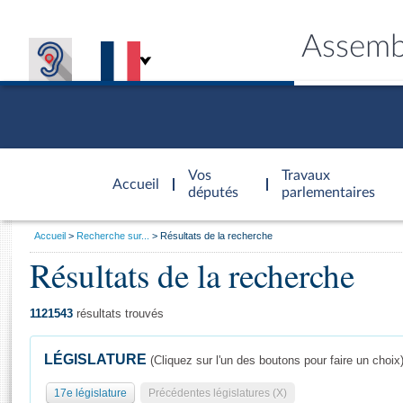
Assemb
Accèder à
la page
Vos
Travaux
Accueil
d'accueil
députés
parlementaires
Vous
Accueil
Recherche sur...
Résultats de la recherche
êtes
Résultats de la recherche
Général
ici
CONNEX
TRAVA
CONNA
DÉC
:
1121543
résultats trouvés
LÉGISLATURE
(Cliquez sur l'un des boutons pour faire un choix
17e législature
Précédentes législatures (X)