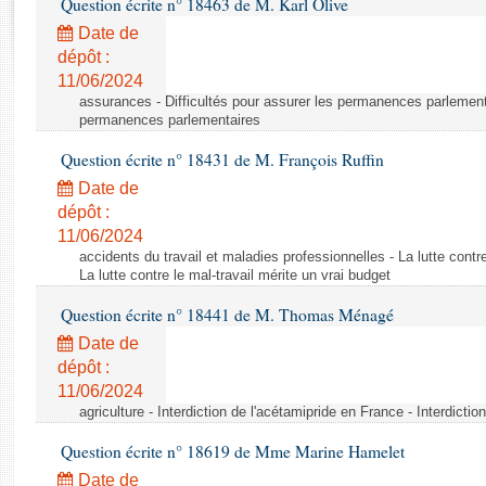
Question écrite n° 18463 de M. Karl Olive
Rapports d'enquête
Rapports législatifs
Date de
dépôt :
Rapports sur l'application des lois
11/06/2024
Baromètre de l’application des lois
assurances - Difficultés pour assurer les permanences parlementa
permanences parlementaires
Dossiers législatifs
Question écrite n° 18431 de M. François Ruffin
Budget et sécurité sociale
Date de
Questions écrites et orales
dépôt :
Comptes rendus des débats
11/06/2024
accidents du travail et maladies professionnelles - La lutte contre
La lutte contre le mal-travail mérite un vrai budget
Question écrite n° 18441 de M. Thomas Ménagé
Date de
dépôt :
11/06/2024
agriculture - Interdiction de l'acétamipride en France - Interdicti
Question écrite n° 18619 de Mme Marine Hamelet
Date de