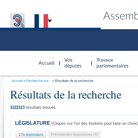
Assemb
Accèder à
la page
Vos
Travaux
Accueil
d'accueil
députés
parlementaires
Vous
Accueil
Recherche sur...
Résultats de la recherche
êtes
Résultats de la recherche
Général
ici
CONNEX
TRAVA
CONNA
DÉC
:
1122113
résultats trouvés
LÉGISLATURE
(Cliquez sur l'un des boutons pour faire un choix
17e législature
Précédentes législatures (X)