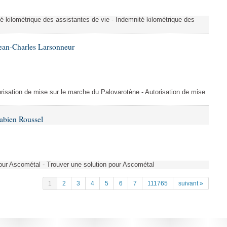
é kilométrique des assistantes de vie - Indemnité kilométrique des
ean-Charles Larsonneur
isation de mise sur le marche du Palovarotène - Autorisation de mise
abien Roussel
pour Ascométal - Trouver une solution pour Ascométal
1
2
3
4
5
6
7
111765
suivant »