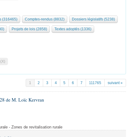
 (316465)
Comptes-rendus (8832)
Dossiers législatifs (5238)
30)
Projets de lois (2858)
Textes adoptés (1336)
 (X)
1
2
3
4
5
6
7
111765
suivant »
28 de M. Loïc Kervran
rurale - Zones de revitalisation rurale