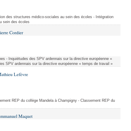
ion des structures médico-sociales au sein des écoles - Intégration
u sein des écoles
ierre Cordier
nes - Inquiétudes des SPV ardennais sur la directive européenne «
des SPV ardennais sur la directive européenne « temps de travail »
Mathieu Lefèvre
ssement REP du collège Mandela à Champigny - Classement REP du
 Emmanuel Maquet