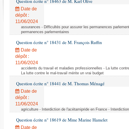
Question écrite n° 18463 de M. Karl Olive
Rapports d'enquête
Rapports législatifs
Date de
dépôt :
Rapports sur l'application des lois
11/06/2024
Baromètre de l’application des lois
assurances - Difficultés pour assurer les permanences parlementa
permanences parlementaires
Dossiers législatifs
Question écrite n° 18431 de M. François Ruffin
Budget et sécurité sociale
Date de
Questions écrites et orales
dépôt :
Comptes rendus des débats
11/06/2024
accidents du travail et maladies professionnelles - La lutte contre
La lutte contre le mal-travail mérite un vrai budget
Question écrite n° 18441 de M. Thomas Ménagé
Date de
dépôt :
11/06/2024
agriculture - Interdiction de l'acétamipride en France - Interdicti
Question écrite n° 18619 de Mme Marine Hamelet
Date de