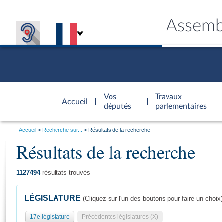
Assemb
Accèder à
la page
Vos
Travaux
Accueil
d'accueil
députés
parlementaires
Vous
Accueil
Recherche sur...
Résultats de la recherche
êtes
Résultats de la recherche
Général
ici
CONNEX
TRAVA
CONNA
DÉC
:
1127494
résultats trouvés
LÉGISLATURE
(Cliquez sur l'un des boutons pour faire un choix
17e législature
Précédentes législatures (X)