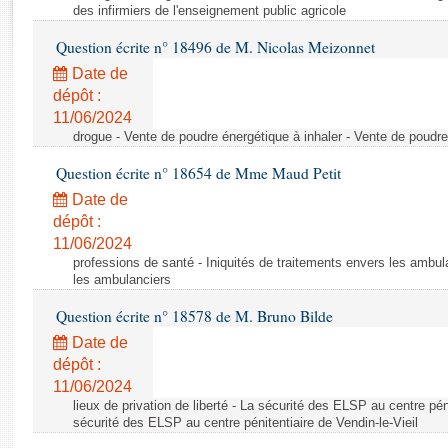
Rapports d'enquête
des infirmiers de l'enseignement public agricole
Rapports législatifs
Question écrite n° 18496 de M. Nicolas Meizonnet
Rapports sur l'application des lois
Date de
Baromètre de l’application des lois
dépôt :
11/06/2024
Dossiers législatifs
drogue - Vente de poudre énergétique à inhaler - Vente de poudre
Budget et sécurité sociale
Question écrite n° 18654 de Mme Maud Petit
Questions écrites et orales
Date de
Comptes rendus des débats
dépôt :
11/06/2024
professions de santé - Iniquités de traitements envers les ambula
les ambulanciers
Question écrite n° 18578 de M. Bruno Bilde
Date de
dépôt :
11/06/2024
lieux de privation de liberté - La sécurité des ELSP au centre péni
sécurité des ELSP au centre pénitentiaire de Vendin-le-Vieil