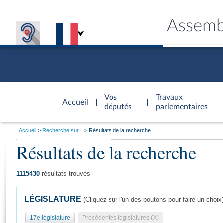
Assemb
Accèder à
la page
Vos
Travaux
Accueil
d'accueil
députés
parlementaires
Vous
Accueil
Recherche sur...
Résultats de la recherche
êtes
Résultats de la recherche
Général
ici
CONNEX
TRAVA
CONNA
DÉC
:
1115430
résultats trouvés
LÉGISLATURE
(Cliquez sur l'un des boutons pour faire un choix
17e législature
Précédentes législatures (X)