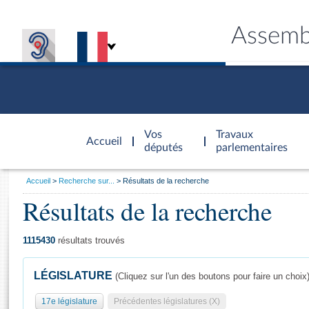
Assemb
Accèder à
la page
Vos
Travaux
Accueil
d'accueil
députés
parlementaires
Vous
Accueil
Recherche sur...
Résultats de la recherche
êtes
Résultats de la recherche
Général
ici
CONNEX
TRAVA
CONNA
DÉC
:
1115430
résultats trouvés
LÉGISLATURE
(Cliquez sur l'un des boutons pour faire un choix
17e législature
Précédentes législatures (X)