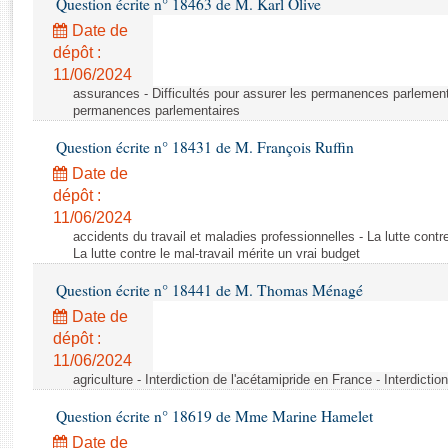
Question écrite n° 18463 de M. Karl Olive
Rapports d'enquête
Rapports législatifs
Date de
dépôt :
Rapports sur l'application des lois
11/06/2024
Baromètre de l’application des lois
assurances - Difficultés pour assurer les permanences parlementa
permanences parlementaires
Dossiers législatifs
Question écrite n° 18431 de M. François Ruffin
Budget et sécurité sociale
Date de
Questions écrites et orales
dépôt :
Comptes rendus des débats
11/06/2024
accidents du travail et maladies professionnelles - La lutte contre
La lutte contre le mal-travail mérite un vrai budget
Question écrite n° 18441 de M. Thomas Ménagé
Date de
dépôt :
11/06/2024
agriculture - Interdiction de l'acétamipride en France - Interdicti
Question écrite n° 18619 de Mme Marine Hamelet
Date de