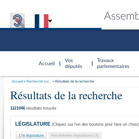
Assemb
Accèder à
la page
Vos
Travaux
Accueil
d'accueil
députés
parlementaires
Vous
Accueil
Recherche sur...
Résultats de la recherche
êtes
Résultats de la recherche
Général
ici
CONNEX
TRAVA
CONNA
DÉC
:
1121046
résultats trouvés
LÉGISLATURE
(Cliquez sur l'un des boutons pour faire un choix
17e législature
Précédentes législatures (X)