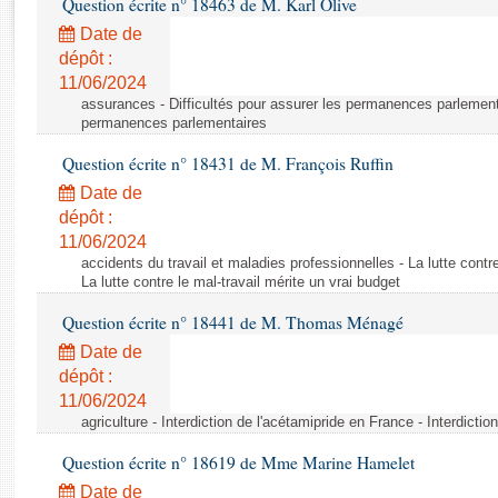
Question écrite n° 18463 de M. Karl Olive
Rapports d'enquête
Rapports législatifs
Date de
dépôt :
Rapports sur l'application des lois
11/06/2024
Baromètre de l’application des lois
assurances - Difficultés pour assurer les permanences parlementa
permanences parlementaires
Dossiers législatifs
Question écrite n° 18431 de M. François Ruffin
Budget et sécurité sociale
Date de
Questions écrites et orales
dépôt :
Comptes rendus des débats
11/06/2024
accidents du travail et maladies professionnelles - La lutte contre
La lutte contre le mal-travail mérite un vrai budget
Question écrite n° 18441 de M. Thomas Ménagé
Date de
dépôt :
11/06/2024
agriculture - Interdiction de l'acétamipride en France - Interdicti
Question écrite n° 18619 de Mme Marine Hamelet
Date de