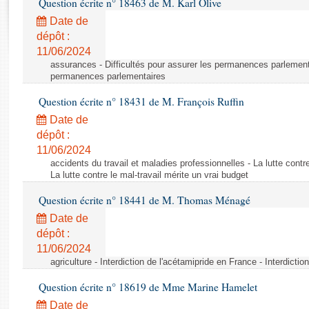
Question écrite n° 18463 de M. Karl Olive
Rapports d'enquête
Rapports législatifs
Date de
dépôt :
Rapports sur l'application des lois
11/06/2024
Baromètre de l’application des lois
assurances - Difficultés pour assurer les permanences parlementa
permanences parlementaires
Dossiers législatifs
Question écrite n° 18431 de M. François Ruffin
Budget et sécurité sociale
Date de
Questions écrites et orales
dépôt :
Comptes rendus des débats
11/06/2024
accidents du travail et maladies professionnelles - La lutte contre
La lutte contre le mal-travail mérite un vrai budget
Question écrite n° 18441 de M. Thomas Ménagé
Date de
dépôt :
11/06/2024
agriculture - Interdiction de l'acétamipride en France - Interdicti
Question écrite n° 18619 de Mme Marine Hamelet
Date de