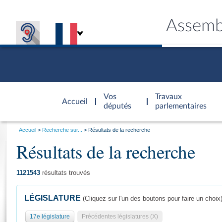
Assemb
Accèder à
la page
Vos
Travaux
Accueil
d'accueil
députés
parlementaires
Vous
Accueil
Recherche sur...
Résultats de la recherche
êtes
Résultats de la recherche
Général
ici
CONNEX
TRAVA
CONNA
DÉC
:
1121543
résultats trouvés
LÉGISLATURE
(Cliquez sur l'un des boutons pour faire un choix
17e législature
Précédentes législatures (X)